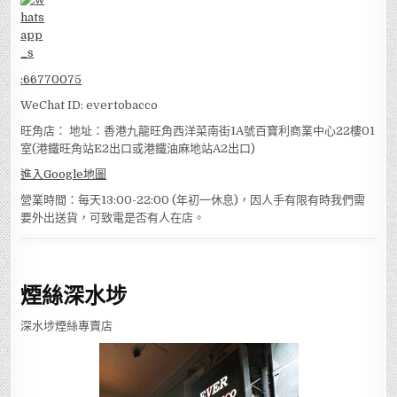
:
66770075
WeChat ID: evertobacco
旺角店： 地址：香港九龍旺角西洋菜南街1A號百寶利商業中心22樓01
室(港鐵旺角站E2出口或港鐵油麻地站A2出口)
進入Google地圖
營業時間：每天13:00-22:00 (年初一休息)，因人手有限有時我們需
要外出送貨，可致電是否有人在店。
煙絲深水埗
深水埗煙絲專賣店