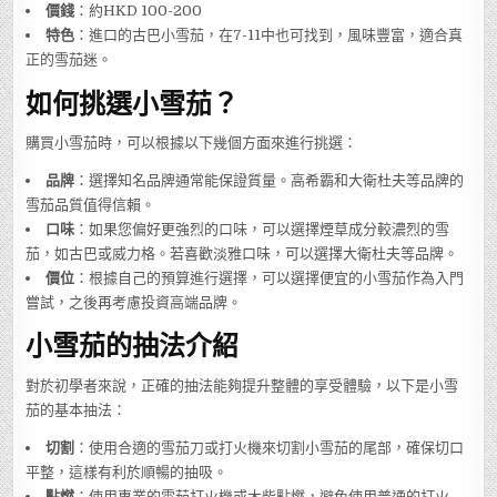
價錢
：約HKD 100-200
特色
：進口的古巴小雪茄，在7-11中也可找到，風味豐富，適合真
正的雪茄迷。
如何挑選小雪茄？
購買小雪茄時，可以根據以下幾個方面來進行挑選：
品牌
：選擇知名品牌通常能保證質量。高希霸和大衛杜夫等品牌的
雪茄品質值得信賴。
口味
：如果您偏好更強烈的口味，可以選擇煙草成分較濃烈的雪
茄，如古巴或威力格。若喜歡淡雅口味，可以選擇大衛杜夫等品牌。
價位
：根據自己的預算進行選擇，可以選擇便宜的小雪茄作為入門
嘗試，之後再考慮投資高端品牌。
小雪茄的抽法介紹
對於初學者來說，正確的抽法能夠提升整體的享受體驗，以下是小雪
茄的基本抽法：
切割
：使用合適的雪茄刀或打火機來切割小雪茄的尾部，確保切口
平整，這樣有利於順暢的抽吸。
點燃
：使用專業的雪茄打火機或木柴點燃，避免使用普通的打火