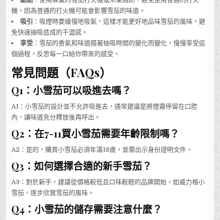
機，因為普通的打火機可能會影響雪茄的味道。
吸引
：吸煙時要緩慢地吸氣，這樣才能更好地品味雪茄的風味，避
免快速抽吸造成的干澀感。
享受
：雪茄的香氣和味道隨著抽吸時間的變化而變化，慢慢享受這
個過程，反思每一口給你帶來的感受。
常見問題（FAQs）
Q1：小雪茄可以吸進去嗎？
A1：小雪茄的設計並不允許吸進去，通常建議是將煙霧停留在口腔
內，讓味道充分釋放後再呼出。
Q2：在7-11買小雪茄需要年齡限制嗎？
A2：是的，購買小雪茄必須年滿18歲，並需出示身份證明文件。
Q3：如何選擇合適的新手雪茄？
A3：對於新手，建議從價格較低且口味較輕的品牌開始，如威力格小
雪茄，逐步欣賞雪茄的風味。
Q4：小雪茄的儲存需要注意什麼？