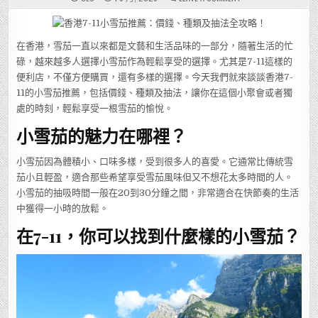
香
港
7-
11
小
在香港，雪茄一直以來都是文藝和生活品味的一部分，隨著生活的忙
雪
茄
碌，越來越多人選擇小雪茄作為輕鬆享受的選擇。尤其是7-11這樣的
推
薦：
便利店，不僅方便購買，還有多樣的選擇。今天我們就來談談香港7-
價
錢、
11的小雪茄推薦，包括價錢、種類及抽法，讓你在這個小聚會或者獨
種
類
處的時刻，輕鬆享受一根雪茄的愉悅。
及
抽
小雪茄的魅力在哪裡？
法
全
攻
略！
小雪茄因為體積小、口味多樣，受到很多人的喜愛。它通常比傳統雪
茄小且輕盈，適合那些希望享受雪茄風味但又不想花太多時間的人。
小雪茄的抽吸時間一般在20到30分鐘之間，非常適合在快節奏的生活
中獲得一小時的放鬆。
在7-11，你可以找到什麼樣的小雪茄？