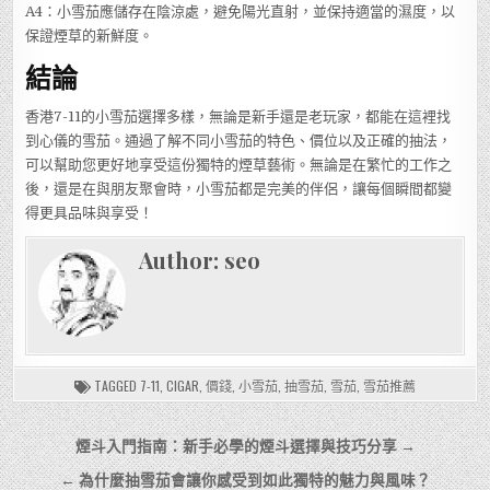
A4：小雪茄應儲存在陰涼處，避免陽光直射，並保持適當的濕度，以
保證煙草的新鮮度。
結論
香港7-11的小雪茄選擇多樣，無論是新手還是老玩家，都能在這裡找
到心儀的雪茄。通過了解不同小雪茄的特色、價位以及正確的抽法，
可以幫助您更好地享受這份獨特的煙草藝術。無論是在繁忙的工作之
後，還是在與朋友聚會時，小雪茄都是完美的伴侶，讓每個瞬間都變
得更具品味與享受！
Author:
seo
TAGGED
7-11
,
CIGAR
,
價錢
,
小雪茄
,
抽雪茄
,
雪茄
,
雪茄推薦
文
煙斗入門指南：新手必學的煙斗選擇與技巧分享 →
章
← 為什麼抽雪茄會讓你感受到如此獨特的魅力與風味？