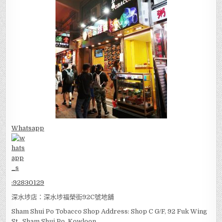
Whatsapp
:
92830129
深水埗店：深水埗福榮街92C號地舖
Sham Shui Po Tobacco Shop Address: Shop C G/F, 92 Fuk Wing
St., Sham Shui Po, Kowloon