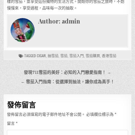
樣的雪茄，並享受這份獨特的生活方式。開始你的雪茄之旅時，不妨
慢慢來，享受過程，品味每一次的抽取。
Author:
admin
TAGGED
CIGAR
,
抽雪茄
,
雪茄
,
雪茄入門
,
雪茄購買
,
香港雪茄
文
發現711雪茄的美好：必知的入門戀愛指南！ →
章
← 雪茄入門指南：從選擇到抽法，讓你成為高手！
導
覽
發佈留言
發佈留言必須填寫的電子郵件地址不會公開。
必填欄位標示為
*
留言
*