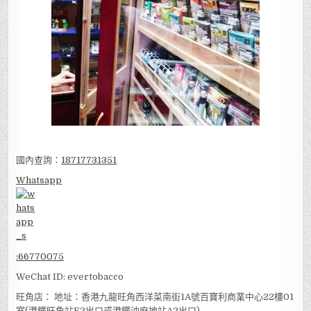
國內查詢：
18717731351
Whatsapp
:
66770075
WeChat ID: evertobacco
旺角店： 地址：香港九龍旺角西洋菜南街1A號百寶利商業中心22樓01
室(港鐵旺角站E2出口或港鐵油麻地站A2出口)