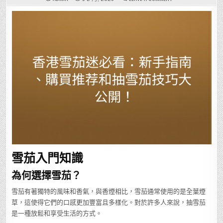
香
港
雪
茄
迷
必
看：
新
手
指
南、
購
買
推
荐
和
抽
雪
茄
技
巧
大
公
開！
雪茄入門知識
為何選擇雪茄？
雪茄有著獨特的風味和香氣，與香煙相比，雪茄通常使用的是全葉煙
草，這使得它們的口感更加豐富且多樣化。對於許多人來說，抽雪茄
是一種放鬆和享受生活的方式。