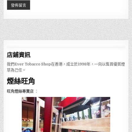
店鋪
資訊
我們Ever Tobacco Shop在香港，成立於1998年，一向以售買優質煙
草為己任。
煙絲旺角
旺角煙絲專賣店
：