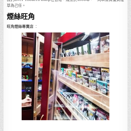
草為己任。
煙絲旺角
旺角煙絲專賣店
：