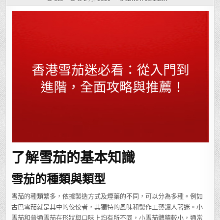
香
港
雪
茄
迷
必
看：
從
入
門
到
進
階，
全
面
攻
略
與
推
薦！
了解雪茄的基本知識
雪茄的種類與類型
雪茄的種類繁多，依據製造方式及煙葉的不同，可以分為多種。例如
古巴雪茄就是其中的佼佼者，其獨特的風味和製作工藝讓人著迷。小
雪茄和普通雪茄在形狀與口味上均有所不同，小雪茄體積較小，通常