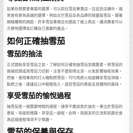
如果你想要更專業的選擇，可以前往雪茄專賣店。在這些店鋪中，通
常會有更為高端的選擇，例如古巴雪茄及各品牌的限量版雪茄。隨著
網絡購物的興起，許多雪茄專賣店也開設了線上商店，讓消費者可以
方便地選擇並訂購自己喜歡的產品。
如何正確抽雪茄
雪茄的抽法
正式開始享受雪茄之前，了解如何正確地抽雪茄至關重要。將雪茄的
兩端剪開或用雪茄刀切割，注意不要割得太深，以免影響抽吸效果。
然後，使用專用的打火機點燃雪茄，均勻地將火焰旋轉至雪茄頂端。
點燃之後，建議在口中輕輕吸入，感受雪茄的香氣及其獨特的風味。
享受雪茄的愉悅過程
抽雪茄是一個需要時間的過程，通常不應該急於抽完。專注於雪茄的
香氣、味道和煙霧，享受這一過程。此時，與朋友的交流和氛圍也會
為這個過程增添不少情趣。
雪茄的保養與保存