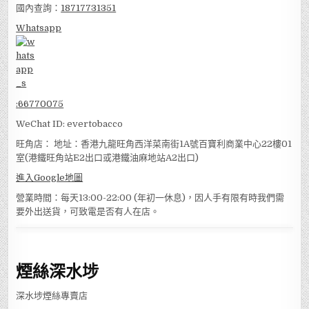
國內查詢：
18717731351
Whatsapp
:
66770075
WeChat ID: evertobacco
旺角店： 地址：香港九龍旺角西洋菜南街1A號百寶利商業中心22樓01
室(港鐵旺角站E2出口或港鐵油麻地站A2出口)
進入Google地圖
營業時間：每天13:00-22:00 (年初一休息)，因人手有限有時我們需
要外出送貨，可致電是否有人在店。
煙絲深水埗
深水埗煙絲專賣店