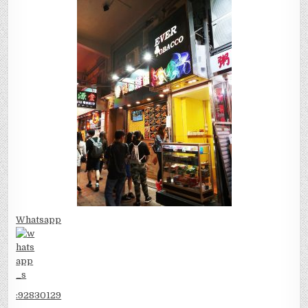
Whatsapp
:
92830129