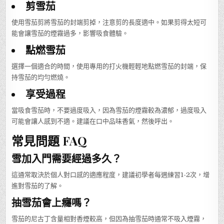
剪雪茄
使用雪茄剪將雪茄的封端剪掉，注意剪的長度適中。如果剪得太短可
能會讓雪茄的煙霧過多，影響吸食體驗。
點燃雪茄
選擇一個適合的時間，使用專用的打火機輕輕地點燃雪茄的封端，保
持雪茄的均勻燃燒。
享受過程
當吸食雪茄時，不要過度吸入，因為雪茄的煙霧較為濃郁，過度吸入
可能會讓人感到不適。建議在口中品味香氣，然後呼出。
常見問題 FAQ
雪加入門需要經過多久？
這通常取決於個人對口感的適應程度，建議初學者每週練習1-2次，增
進對雪茄的了解。
抽雪茄會上癮嗎？
雪茄的尼古丁含量相對香煙較高，但因為抽雪茄時通常不吸入煙霧，