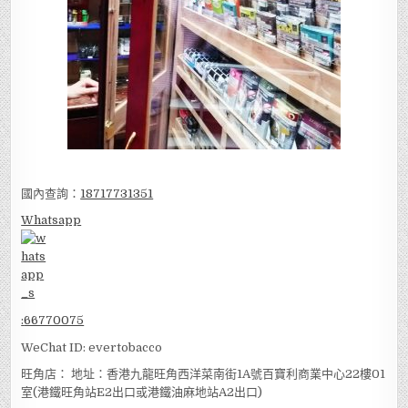
國內查詢：
18717731351
Whatsapp
:
66770075
WeChat ID: evertobacco
旺角店： 地址：香港九龍旺角西洋菜南街1A號百寶利商業中心22樓01
室(港鐵旺角站E2出口或港鐵油麻地站A2出口)