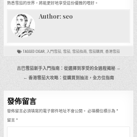
熟悉雪茄的世界，將能更好地享受這份優雅的嗜好。
Author:
seo
TAGGED
CIGAR
,
入門雪茄
,
雪茄
,
雪茄指南
,
雪茄購買
,
香港雪茄
文
古巴雪茄新手入門指南：從選擇到享受的全過程揭秘 →
章
← 香港雪茄大攻略：從購買到抽法，全方位指南
導
覽
發佈留言
發佈留言必須填寫的電子郵件地址不會公開。
必填欄位標示為
*
留言
*