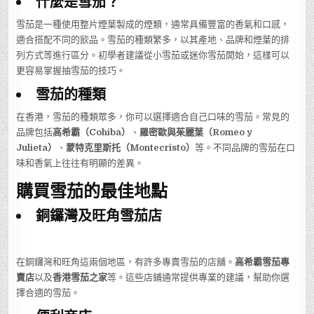
什麼是雪茄？
雪茄是一種使用整片煙葉製成的煙類，通常具備豐富的香氣和口感，
適合搭配不同的飲品。雪茄的種類繁多，以其產地、品牌和煙葉的排
列方式等進行區分。初學者建議從小雪茄或迷你雪茄開始，這樣可以
更容易掌握抽雪茄的技巧。
雪茄的種類
在香港，雪茄的種類眾多，你可以選擇適合自己口味的雪茄。常見的
品牌包括
高希霸（Cohiba）
、
羅密歐與茱麗葉（Romeo y
Julieta）
、
蒙特克里斯托（Montecristo）
等。不同品牌的雪茄在口
味和香氣上往往有明顯的差異。
購買雪茄的最佳地點
銅鑼灣及旺角雪茄店
在銅鑼灣和旺角這兩個地區，有許多專賣雪茄的店舖。
高希霸雪茄專
賣店
以及
香港雪茄之家
等。這些店鋪通常提供專業的建議，幫助你選
擇合適的雪茄。