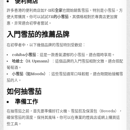
便利商店
許多香港的便利商店如
7-11
和
全家
也開始銷售雪茄，特別是小雪茄，方
便大眾購買。你可以試試
711的小雪茄
，其價格相對於專賣店更加實
惠，非常適合初學者嘗試。
入門雪茄的推薦品牌
在初學者中，以下幾個品牌的雪茄特別受歡迎：
cohiba小雪茄
：這是一款香氣濃郁的小雪茄，適合隨時享用。
哈維士（H. Upmann）
：這個品牌的入門雪茄相對文雅，適合搭配
葡萄酒。
小雪茄（如Moods）
：這些雪茄通常口味較輕，適合剛開始接觸雪
茄的人。
如何抽雪茄
準備工作
在抽雪茄之前，首先要準備好打火機、雪茄剪及保濕包（Boveda），
確保雪茄的濕度，保持其風味。你可以在專業的煙具店或網上購買這
些工具。