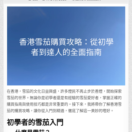
香
港
雪
茄
購
買
攻
略：
從
初
學
者
到
達
人
的
全
面
指
南
在香港，雪茄的文化日益興盛，許多煙民不再止步於香煙，開始探索
雪茄的世界。無論你是初學者還是有經驗的雪茄愛好者，掌握正確的
購買指南與使用技巧都是非常重要的。接下來，我將帶你了解香港雪
茄的購買攻略，讓你從入門到精通，徹底了解這一美妙的嗜好。
初學者的雪茄入門