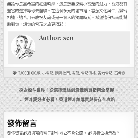
無論你是高希霸的狂熱粉絲，還是想要探索小雪茄的潛力，香港都有
豐富的選擇等你去體驗。在這個多元的城市裡，雪茄文化與生活緊密
相連，適合用來慶祝友誼或是一個人的獨處時光。希望這份指南能幫
助到你，讓你的雪茄之旅更精彩！
Author:
seo
TAGGED
CIGAR
,
小雪茄
,
購買指南
,
雪茄
,
雪茄價格
,
香港雪茄
,
高希霸
文
探索煙斗世界：從選擇煙絲到最佳購買指南全掌握 →
章
← 煙斗愛好者必看！香港煙斗絲購買與保存全攻略！
導
覽
發佈留言
發佈留言必須填寫的電子郵件地址不會公開。
必填欄位標示為
*