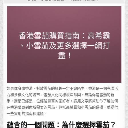
香
港
雪
茄
購
買
指
南：
高
希
霸、
小
雪
茄
及
更
多
選
擇
一
網
打
盡！
如果你身處香港，對於雪茄的興趣一定不會陌生。香港是一個充滿活
力和多樣文化的城市，雪茄文化同樣根深蒂固。無論你是雪茄的新
手，還是已經是一位經驗豐富的愛好者，這篇文章將幫助你了解如何
在香港購買到你所需要的雪茄，包括高希霸和小雪茄的選擇，並提供
一些實用的指南和建議。
蘊含的一個問題：為什麼選擇雪茄？