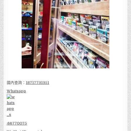
國內查詢：
18717731351
Whatsapp
:
66770075