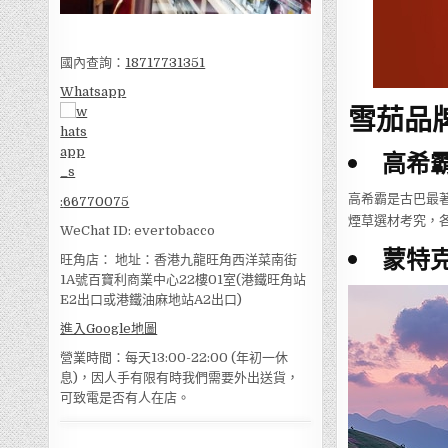
國內查詢：
18717731351
Whatsapp
雪茄品
高希霸
高希霸是古巴最著
:
66770075
煙草選材考究，
WeChat ID: evertobacco
蒙特克
旺角店： 地址：香港九龍旺角西洋菜南街
1A號百寶利商業中心22樓01室(港鐵旺角站
E2出口或港鐵油麻地站A2出口)
進入Google地圖
營業時間：每天13:00-22:00 (年初一休
息)，因人手有限有時我們需要外出送貨，
可致電是否有人在店。