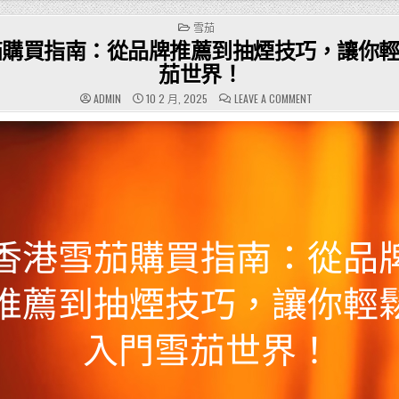
POSTED
雪茄
IN
茄購買指南：從品牌推薦到抽煙技巧，讓你
茄世界！
ON
ADMIN
10 2 月, 2025
LEAVE A COMMENT
香
港
雪
茄
購
買
指
南：
從
品
牌
推
薦
到
抽
煙
技
巧，
讓
你
輕
鬆
入
門
雪
茄
世
界！