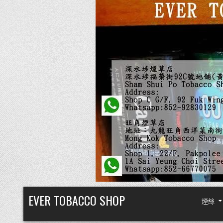
Skip
EVER TOBACCO SHOP
煙絲
to
content