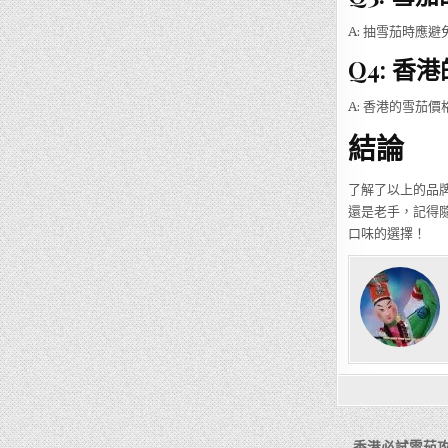
A: 抽雪茄時應
Q4: 
A: 香港的雪茄
結論
了解了以上的品
還是老手，記得
口味的選擇！
← 香港必試雪茄