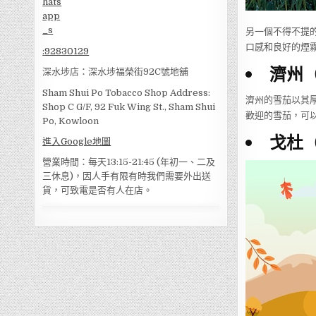
另一個不得不提的品牌
口感和良好的煙
:
92830129
濟州（P
深水埗店：深水埗福榮街92C號地舖
Sham Shui Po Tobacco Shop Address:
濟州的雪茄以其厚重
Shop C G/F, 92 Fuk Wing St., Sham Shui
歡迎的雪茄，可
Po, Kowloon
戈杜（D
進入Google地圖
營業時間：每天13:15-21:45 (年初一、二及
三休息)，因人手有限有時我們需要外出送
貨，可致電是否有人在店。