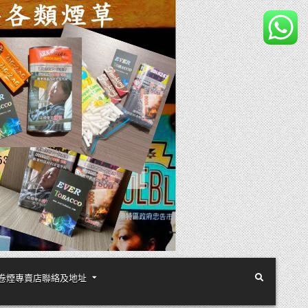
煙絲手卷煙專賣店聯絡及地址