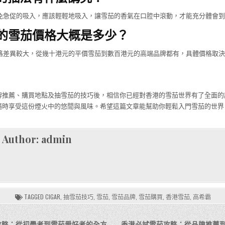
避免急促的吸入，應該輕輕地吸入，讓雪茄的香氣在口腔中滾動，才能充分體會
香港的雪茄價格大概是多少？
價格差異較大，從幾十港元的平價雪茄到數百港元的高端品牌都有，具體價格取
牌推薦、購買地點及抽雪茄的技巧後，相信你已經對香港的雪茄世界有了全面的
隨時享受這份煙火中的悠閒與風味。希望這篇文章能幫助你輕鬆入門雪茄的世界
Author:
admin
TAGGED
CIGAR
,
抽雪茄技巧
,
雪茄
,
雪茄品牌
,
雪茄購買
,
香港雪茄
,
高希霸
攻略：從初學者到雪茄愛好者的全方
香港必試雪茄攻略：從品牌推薦