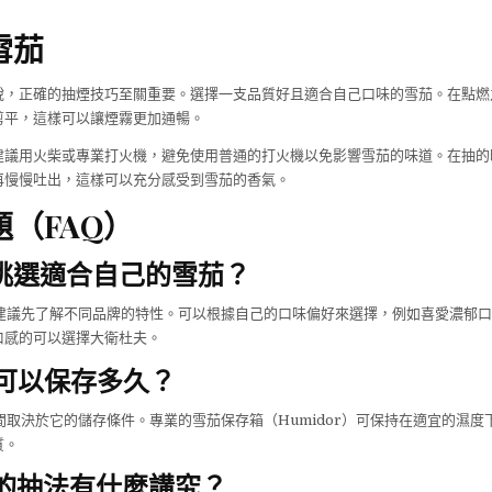
雪茄
說，正確的抽煙技巧至關重要。選擇一支品質好且適合自己口味的雪茄。在點燃
剪平，這樣可以讓煙霧更加通暢。
建議用火柴或專業打火機，避免使用普通的打火機以免影響雪茄的味道。在抽的
再慢慢吐出，這樣可以充分感受到雪茄的香氣。
（FAQ）
如何挑選適合自己的雪茄？
，建議先了解不同品牌的特性。可以根據自己的口味偏好來選擇，例如喜愛濃郁
口感的可以選擇大衛杜夫。
茄可以保存多久？
時間取決於它的儲存條件。專業的雪茄保存箱（Humidor）可保持在適宜的濕
質。
雪茄的抽法有什麼講究？