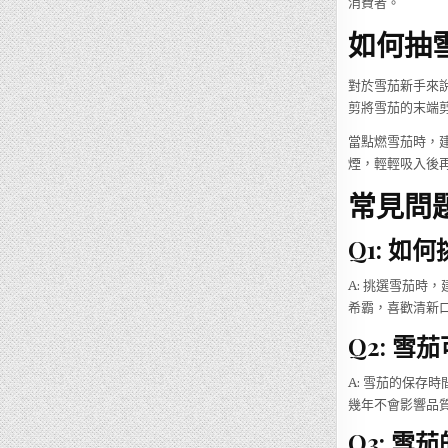
消費者。
如何抽
對於雪茄新手來
剪將雪茄的末端
當點燃雪茄時，
煙，輕輕吸入後
常見問題
Q1: 
A: 挑選雪茄時
希霸，喜歡清新
Q2: 雪
A: 雪茄的保存
幾年不會影響品
Q3: 