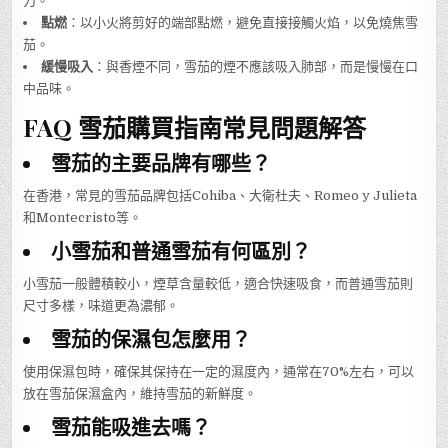
刀。
點燃
：以小火將剪好的端部點燃，避免直接接觸火焰，以免燒焦雪
茄。
緩慢吸入
：與香煙不同，雪茄的煙不應該吸入肺部，而是慢慢在口
中品味。
FAQ 雪茄購買指南常見問題解答
雪茄的主要品牌有哪些？
在香港，常見的雪茄品牌包括Cohiba、大衛杜夫、Romeo y Julieta
和Montecristo等。
小雪茄和普通雪茄有何區別？
小雪茄一般體積較小，煙草含量較低，適合快速吸食，而普通雪茄則
尺寸多樣，味道更為濃郁。
雪茄的保濕包怎麼用？
使用保濕包時，確保其保持在一定的濕度內，通常在70%左右，可以
放在雪茄保濕盒內，維持雪茄的新鮮度。
雪茄能吸進去嗎？