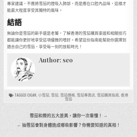
專家建議，不應將雪茄的煙吸入肺部，而是應在口腔內品味，這樣才
能最大程度享受其獨特的風味。
結語
無論你是雪茄的新手還是老饕，了解香港的雪茄購買渠道和相關技巧
都能讓你更好地享受這項優雅的嗜好。希望這份指南能幫助你選擇到
適合自己的雪茄，享受每一刻的放鬆時光！
Author:
seo
TAGGED
CIGAR
,
小雪茄
,
雪茄
,
雪茄價格
,
雪茄專賣店
,
雪茄購買指南
,
香港
雪茄
文
雪茄和煙的五大差異，讓你一次看懂！ →
章
← 抽雪茄會對身體造成哪些影響？你需要知道的真相！
導