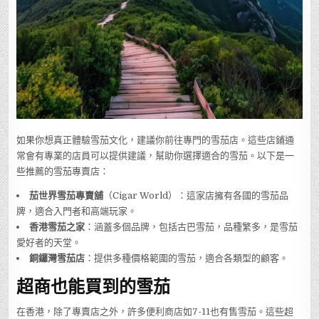
如果你想真正體驗雪茄文化，建議你前往專門的雪茄店。這些店鋪通
常會有專業的店員可以提供建議，幫助你選擇適合的雪茄。以下是一
些推薦的雪茄專賣店：
茄世界雪茄專賣舖
（Cigar World）：這家店擁有各國的雪茄品
牌，適合入門者和高端玩家。
香港雪茄之家
：涵蓋多個品牌，包括古巴雪茄，品種繁多，是雪茄
愛好者的天堂。
銅鑼灣雪茄店
：提供多種價格範圍的雪茄，適合各類型的顧客。
超商也能買到的雪茄
在香港，除了專賣店之外，許多便利商店如7-11也有售雪茄。這些超