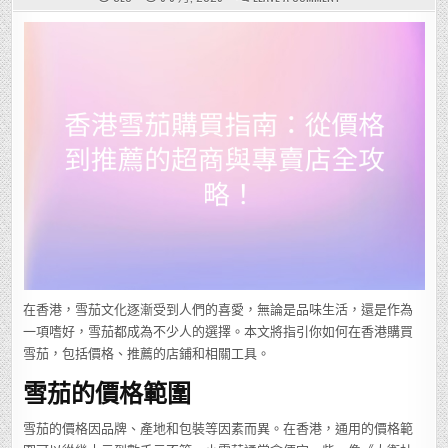
香
港
雪
茄
購
買
指
南：
從
價
格
到
推
薦
的
超
商
與
專
賣
店
全
攻
略！
在香港，雪茄文化逐漸受到人們的喜愛，無論是品味生活，還是作為
一項嗜好，雪茄都成為不少人的選擇。本文將指引你如何在香港購買
雪茄，包括價格、推薦的店鋪和相關工具。
雪茄的價格範圍
雪茄的價格因品牌、產地和包裝等因素而異。在香港，通用的價格範