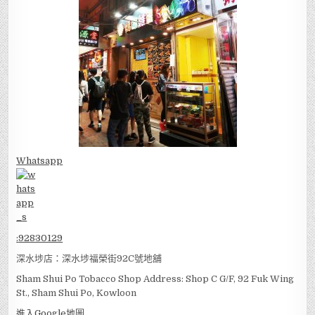
Whatsapp
:
92830129
深水埗店：深水埗福榮街92C號地舖
Sham Shui Po Tobacco Shop Address: Shop C G/F, 92 Fuk Wing
St., Sham Shui Po, Kowloon
進入Google地圖