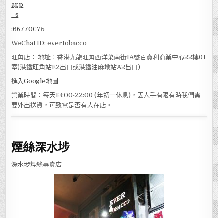
:
66770075
WeChat ID: evertobacco
旺角店： 地址：香港九龍旺角西洋菜南街1A號百寶利商業中心22樓01
室(港鐵旺角站E2出口或港鐵油麻地站A2出口)
進入Google地圖
營業時間：每天13:00-22:00 (年初一休息)，因人手有限有時我們需
要外出送貨，可致電是否有人在店。
煙絲深水埗
深水埗煙絲專賣店