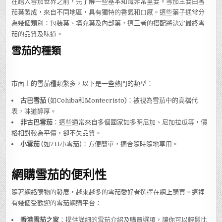
在踏入雪茄世界之前，先了解一些基本知識非常重要。雪茄主要由雪
茄葉製成，來自不同地區，具有獨特的香氣和口感。這些葉子通常分
為幾個類別：包裝葉、填充葉及內部葉，這三者的搭配將決定最終雪
茄的品質及味道。
雪茄的種類
市面上的雪茄種類繁多，以下是一些熱門的類型：
古巴雪茄
(如Cohiba和Montecristo)：被視為雪茄中的高檔代
表，味道醇厚。
非古巴雪茄
：這些通常來自多個國家如多明尼加、尼加拉瓜等，價
格相對較為平價，卻不失品質。
小雪茄
(如711小雪茄)：方便簡單，適合隨時隨地享用。
網購雪茄的便利性
隨著網絡購物的發展，越來越多的雪茄愛好者選擇在網上購買。這裡
有幾個受歡迎的雪茄網購平台：
香港雪茄之家
：提供詳細的雪茄介紹及購買選項，讓你可以輕鬆比