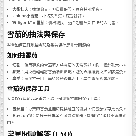
大衛杜夫
：雖然偏貴，但質量保證，適合特別場合。
Cohiba小雪茄
：小巧又香濃，深受好評。
Villiger Mini雪茄
：價格親民，適合想嘗試新口味的入門者。
雪茄的抽法與保存
學會如何正確地抽雪茄及妥善保存是非常關鍵的：
如何抽雪茄
切割
：使用專業的雪茄剪刀將雪茄的尖端剪掉，約一個針孔大小。
點燃
：用火機輕輕將雪茄端點點燃，避免直接接觸火焰以防焦燒。
享受
：每次抽一口，等待幾秒後再呼出，享受雪茄的層次感。
雪茄的保存工具
妥善保存雪茄非常重要，以下是幾個推薦的保存工具：
雪茄盒
：專業的雪茄盒能夠提供適宜的濕度，使雪茄保存更長久。
Boveda包
：這是一種專業的濕氣調節器，能夠保持最佳的濕度範
圍。
常見問題解答 (FAQ)