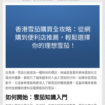
香
港
雪
茄
購
買
全
攻
略：
從
網
購
到
便
利
店
推
薦，
輕
鬆
選
擇
你
的
理
想
在香港，雪茄已經成為一種時尚的標誌，無論是喜愛的美味還是社交
雪
茄！
場合的優雅，都吸引了越來越多的人加入雪茄的行列。如果你是雪茄
新手，又或者希望能夠更深入了解雪茄的購買選擇，這篇攻略將會幫
助你從網購到便利店選擇最佳的雪茄。
如何開始：雪茄知識入門