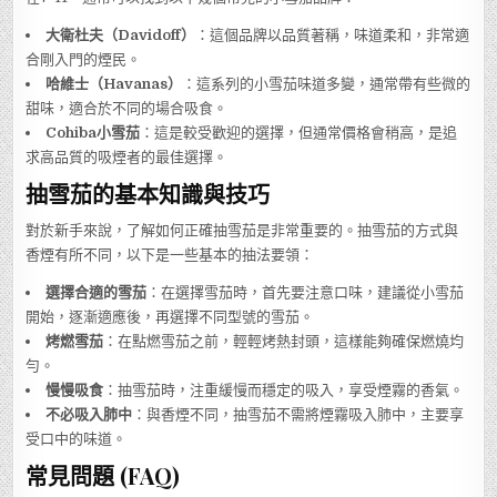
大衛杜夫（Davidoff）
：這個品牌以品質著稱，味道柔和，非常適
合剛入門的煙民。
哈維士（Havanas）
：這系列的小雪茄味道多變，通常帶有些微的
甜味，適合於不同的場合吸食。
Cohiba小雪茄
：這是較受歡迎的選擇，但通常價格會稍高，是追
求高品質的吸煙者的最佳選擇。
抽雪茄的基本知識與技巧
對於新手來說，了解如何正確抽雪茄是非常重要的。抽雪茄的方式與
香煙有所不同，以下是一些基本的抽法要領：
選擇合適的雪茄
：在選擇雪茄時，首先要注意口味，建議從小雪茄
開始，逐漸適應後，再選擇不同型號的雪茄。
烤燃雪茄
：在點燃雪茄之前，輕輕烤熱封頭，這樣能夠確保燃燒均
勻。
慢慢吸食
：抽雪茄時，注重緩慢而穩定的吸入，享受煙霧的香氣。
不必吸入肺中
：與香煙不同，抽雪茄不需將煙霧吸入肺中，主要享
受口中的味道。
常見問題 (FAQ)