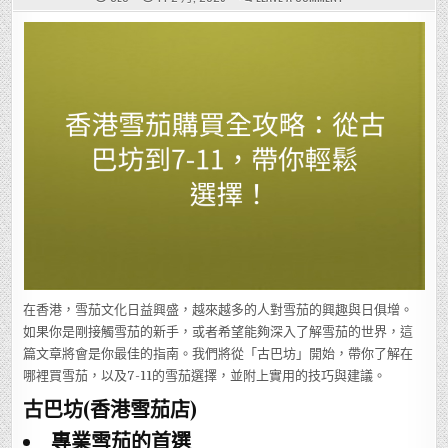
香
港
雪
茄
購
買
全
攻
略：
從
古
巴
坊
到
7-
11，
帶
你
輕
鬆
選
擇！
在香港，雪茄文化日益興盛，越來越多的人對雪茄的興趣與日俱增。
如果你是剛接觸雪茄的新手，或者希望能夠深入了解雪茄的世界，這
篇文章將會是你最佳的指南。我們將從「古巴坊」開始，帶你了解在
哪裡買雪茄，以及7-11的雪茄選擇，並附上實用的技巧與建議。
古巴坊(香港雪茄店)
專業雪茄的首選