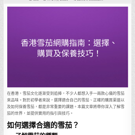
香
港
雪
茄
網
購
指
南：
選
擇、
購
買
及
保
養
技
巧！
在香港，雪茄文化逐漸受到追捧，不少人都想入手一兩款心儀的雪茄
來品味。對於初學者來說，選擇適合自己的雪茄、正確的購買渠道以
及如何保養雪茄，都是非常重要的課題。本篇文章將帶你深入了解雪
茄的世界，並提供實用的指引與技巧。
如何選擇合適的雪茄？