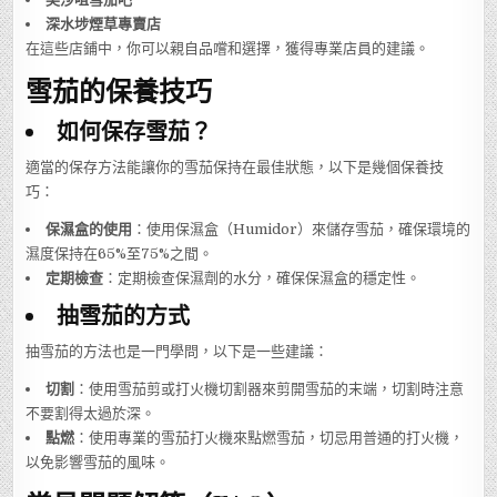
深水埗煙草專賣店
在這些店鋪中，你可以親自品嚐和選擇，獲得專業店員的建議。
雪茄的保養技巧
如何保存雪茄？
適當的保存方法能讓你的雪茄保持在最佳狀態，以下是幾個保養技
巧：
保濕盒的使用
：使用保濕盒（Humidor）來儲存雪茄，確保環境的
濕度保持在65%至75%之間。
定期檢查
：定期檢查保濕劑的水分，確保保濕盒的穩定性。
抽雪茄的方式
抽雪茄的方法也是一門學問，以下是一些建議：
切割
：使用雪茄剪或打火機切割器來剪開雪茄的末端，切割時注意
不要割得太過於深。
點燃
：使用專業的雪茄打火機來點燃雪茄，切忌用普通的打火機，
以免影響雪茄的風味。