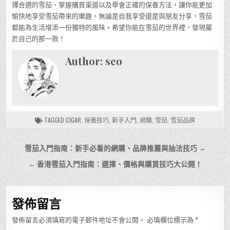
擇合適的雪茄、掌握購買渠道以及學會正確的保養方法，讓你能更加
愉快地享受雪茄帶來的樂趣。無論是自我享受還是與朋友分享，雪茄
都能為生活增添一份獨特的風味。希望你能在雪茄的世界裡，發現屬
於自己的那一款！
Author:
seo
TAGGED
CIGAR
,
保養技巧
,
新手入門
,
網購
,
雪茄
,
雪茄品牌
文
雪茄入門指南：新手必看的網購、品牌推薦與抽法技巧 →
章
← 香港雪茄入門指南：選擇、價格與購買技巧大公開！
導
覽
發佈留言
發佈留言必須填寫的電子郵件地址不會公開。
必填欄位標示為
*