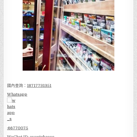
國內查詢：
18717731351
Whatsapp
:
66770075
WeChat ID: evertobacco