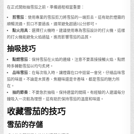
在正式開始抽雪茄之前，準備過程相當重要：
剪雪茄
：使用專業的雪茄剪刀將雪茄的一端剪去，這有助於煙霧的
順暢流通。剪口不要過長，通常避免超過1公分即可。
點火用具
：選擇打火機時，建議使用專為雪茄設計的打火機，這樣
的打火機能避免火焰過猛，進而影響雪茄的品質。
抽吸技巧
點燃雪茄
：保持雪茄在火焰的邊緣，注意不要直接接觸火焰，點燃
時多轉動雪茄以均勻炙烤。
品味雪茄
：在每次吸入時，讓煙霧在口中逗留一會兒，仔細品味雪
茄的味道。不論是木質香、焦糖味還是辛香味，都是雪茄的魅力所
在。
抽的節奏
：不要急於抽吸，保持適當的間隔。有經驗的人建議每分
鐘吸入一次較為理想，這有助於保持雪茄的溫度和味道。
收藏雪茄的技巧
雪茄的存儲