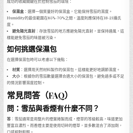
成功的收藏關鍵在於控制雪茄的環境：
保濕盒
：選擇一個質量好的保濕盒，它能保持雪茄的濕度。
Humidity的最佳範圍在65%-70%之間，溫度則應保持在18-21攝氏
度。
避免陽光直射
：存放雪茄的地方應避免陽光直射，並保持通風，這
樣能避免雪茄的味道被污染。
如何挑選保濕包
在選擇保濕包時可以考慮以下幾點：
材質
：選擇用天然材料製作的保濕包，這樣能更好地調節濕度。
大小
：根據你的雪茄數量選擇合適大小的保濕包，避免過多或不足
的情況影響濕度控制。
常見問答（FAQ）
問：雪茄與香煙有什麼不同？
答
：雪茄通常是用整片的煙葉捲製而成，煙草的等級較高，味道更加
豐富且濃烈。而香煙主要是使用切碎的煙草，並多數混合了添加劑，
口感相對較輕。