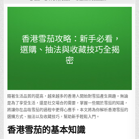
香
港
雪
茄
攻
略：
新
手
必
看，
選
購、
抽
法
與
收
藏
技
巧
全
揭
密
隨著生活品質的提高，越來越多的香港人開始對雪茄產生興趣。無論
是為了享受生活，還是社交場合的需要，掌握一些關於雪茄的知識，
將讓你在品吸雪茄的過程中更得心應手。本文將為你解析香港雪茄的
選購方式、抽法以及收藏技巧，幫助新手輕鬆入門。
香港雪茄的基本知識