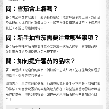
問：雪茄會上癮嗎？
答
：雪茄中含有尼古丁，經過長期抽吸可能會導致依賴上癮，然而品
吸雪茄的方式相對於香煙來說，一般不會像香煙那樣頻密，上癮風險
較低。不過仍需謹慎對待。
問：新手抽雪茄需要注意哪些事項？
答
：新手在抽雪茄時需要注意不要急於一次吸入過多，宜慢慢品味，
並注意自身的身體反應以免出現不適。
問：如何提升雪茄的品味？
答
：可嘗試搭配適合的飲品，例如威士忌或紅酒，這樣能夠突顯雪茄
的風味，提升整體的享受。
總而言之，學習雪茄的選購、抽法與收藏對新手並不困難。隨著時間
的推移，你會發現雪茄的樂趣與魅力所在。希望這篇香港雪茄攻略能
為你提供有用的資訊與指導，讓你在未來的品吸過程中更加得心應
手！