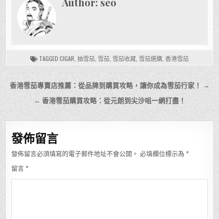
Author:
seo
TAGGED
CIGAR
,
抽雪茄
,
雪茄
,
雪茄收藏
,
雪茄選購
,
香港雪茄
文
香港雪茄專賣店推薦：從品牌到購買攻略，讓你成為雪茄行家！ →
章
← 香港雪茄購買攻略：從元朗到尖沙咀一網打盡！
導
覽
發佈留言
發佈留言必須填寫的電子郵件地址不會公開。
必填欄位標示為
*
留言
*