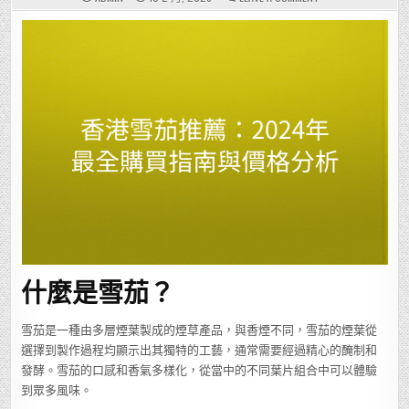
香
港
雪
茄
推
薦：
2024
年
最
全
購
買
指
南
與
價
格
分
析
什麼是雪茄？
雪茄是一種由多層煙葉製成的煙草產品，與香煙不同，雪茄的煙葉從
選擇到製作過程均顯示出其獨特的工藝，通常需要經過精心的醃制和
發酵。雪茄的口感和香氣多樣化，從當中的不同葉片組合中可以體驗
到眾多風味。