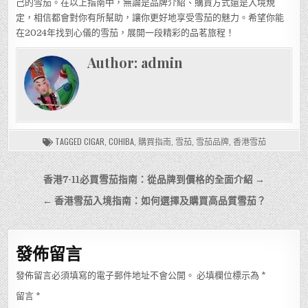
己的雪茄。在以上指南中，無論是品牌介紹、購買方式還是入境規
定，相信都會對你有所幫助，讓你更好地享受雪茄的魅力。希望你能
在2024年找到心儀的雪茄，展開一段精彩的品茗旅程！
Author:
admin
TAGGED
CIGAR
,
COHIBA
,
購買指南
,
雪茄
,
雪茄品牌
,
香港雪茄
文
香港7-11必買雪茄指南：從品牌到價格的全面介紹 →
章
← 香港雪茄入境指南：如何選擇及購買高品質雪茄？
導
覽
發佈留言
發佈留言必須填寫的電子郵件地址不會公開。
必填欄位標示為
*
留言
*