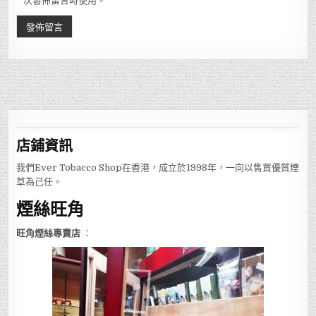
次發佈留言時使用。
店鋪
資訊
我們Ever Tobacco Shop在香港，成立於1998年，一向以售買優質煙
草為己任。
煙絲旺角
旺角煙絲專賣店
：