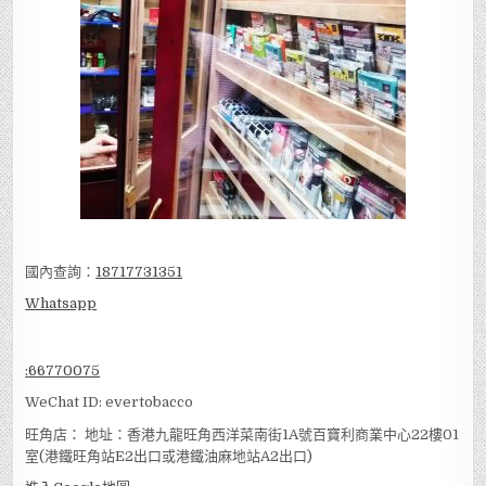
國內查詢：
18717731351
Whatsapp
:
66770075
WeChat ID: evertobacco
旺角店： 地址：香港九龍旺角西洋菜南街1A號百寶利商業中心22樓01
室(港鐵旺角站E2出口或港鐵油麻地站A2出口)