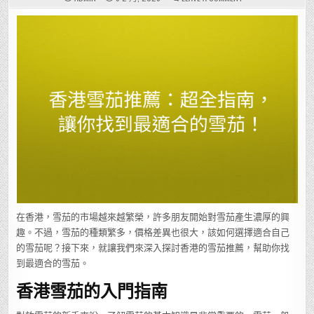
香
港
雪
茄
推
薦：
超
全
指
南，
讓
你
找
到
最
適
合
的
雪
茄！
在香港，雪茄的市場越來越繁榮，許多朋友開始對雪茄產生濃厚的興
趣。不過，雪茄的種類繁多，價格差異也很大，該如何選擇適合自己
的雪茄呢？接下來，就讓我們來深入探討香港的雪茄推薦，幫助你找
到最適合的雪茄。
香港雪茄的入門指南