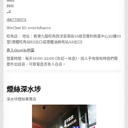
:
66770075
WeChat ID: evertobacco
旺角店： 地址：香港九龍旺角西洋菜南街1A號百寶利商業中心22樓01
室(港鐵旺角站E2出口或港鐵油麻地站A2出口)
進入Google地圖
營業時間：每天13:00-22:00 (年初一休息)，因人手有限有時我們需
要外出送貨，可致電是否有人在店。
煙絲深水埗
深水埗煙絲專賣店