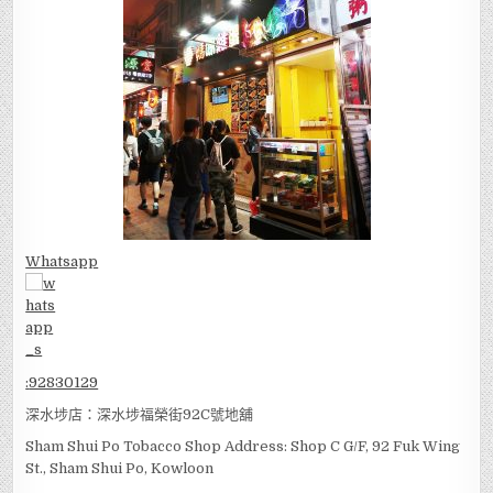
Whatsapp
:
92830129
深水埗店：深水埗福榮街92C號地舖
Sham Shui Po Tobacco Shop Address: Shop C G/F, 92 Fuk Wing
St., Sham Shui Po, Kowloon