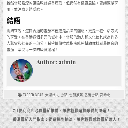
雖然雪茄吸煙的風險較普通香煙低，但仍然有健康風險。建議適量享
用，並注意身體反應。
結語
總結來說，選擇合適的雪茄不僅僅是品味的體驗，更是一種生活方式
的享受。在香港這個多元的城市中，雪茄的魅力和文化使其成為許多
人聚會和社交的一部分。希望這份推薦指南能夠幫助你找到最適合的
雪茄，享受每一次的吸食過程！
Author:
admin
TAGGED
CIGAR
,
大衛杜夫
,
雪茄
,
雪茄推薦
,
香港雪茄
,
高希霸
文
711便利商店必買雪茄推薦，讓你輕鬆選擇最愛的味道！ →
章
← 香港雪茄入門指南：從選擇到抽法，讓你輕鬆成為雪茄達人！
導