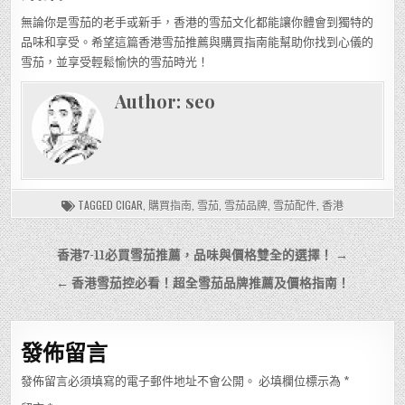
無論你是雪茄的老手或新手，香港的雪茄文化都能讓你體會到獨特的
品味和享受。希望這篇香港雪茄推薦與購買指南能幫助你找到心儀的
雪茄，並享受輕鬆愉快的雪茄時光！
Author:
seo
TAGGED
CIGAR
,
購買指南
,
雪茄
,
雪茄品牌
,
雪茄配件
,
香港
文
香港7-11必買雪茄推薦，品味與價格雙全的選擇！ →
章
← 香港雪茄控必看！超全雪茄品牌推薦及價格指南！
導
覽
發佈留言
發佈留言必須填寫的電子郵件地址不會公開。
必填欄位標示為
*