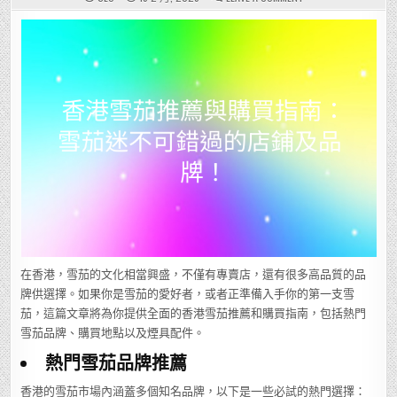
香
港
雪
茄
推
薦
與
購
買
指
南：
雪
茄
迷
不
可
錯
過
的
店
鋪
及
品
牌！
在香港，雪茄的文化相當興盛，不僅有專賣店，還有很多高品質的品
牌供選擇。如果你是雪茄的愛好者，或者正準備入手你的第一支雪
茄，這篇文章將為你提供全面的香港雪茄推薦和購買指南，包括熱門
雪茄品牌、購買地點以及煙具配件。
熱門雪茄品牌推薦
香港的雪茄市場內涵蓋多個知名品牌，以下是一些必試的熱門選擇：