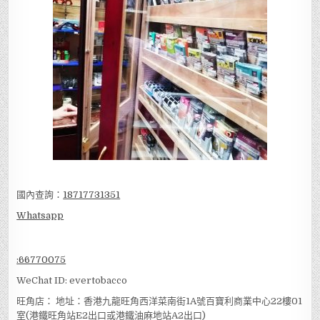
國內查詢：
18717731351
Whatsapp
:
66770075
WeChat ID: evertobacco
旺角店： 地址：香港九龍旺角西洋菜南街1A號百寶利商業中心22樓01
室(港鐵旺角站E2出口或港鐵油麻地站A2出口)