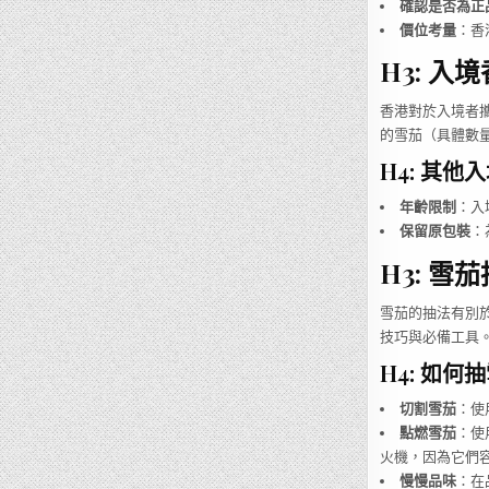
確認是否為正
價位考量
：香
H3: 入
香港對於入境者
的雪茄（具體數
H4: 其他
年齡限制
：入
保留原包裝
：
H3: 雪
雪茄的抽法有別
技巧與必備工具
H4: 如何
切割雪茄
：使
點燃雪茄
：使
火機，因為它們
慢慢品味
：在