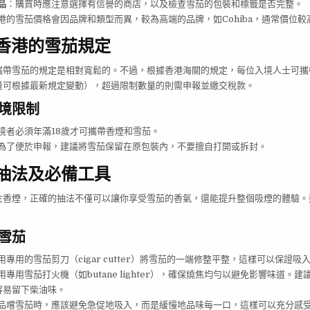
品
：購買時應注意選擇有信譽的商店，以及檢查雪茄的包裝和標籤是否完整。
港的雪茄價格會因品牌和類型而異，較為高端的品牌，如Cohiba，通常價位較
境香港的雪茄規定
攜帶雪茄的規定是相對寬鬆的。不過，根據香港海關的規定，每位入境人士可攜
量可根據最新規定變動），超過限制數量的則需申報並繳交稅款。
入境限制
境者必須年滿18歲才可攜帶香煙和雪茄。
為了便於申報，建議將雪茄保留在原包裝內，不要擅自打開或拆封。
茄抽法及必備工具
於香煙，正確的抽法不僅可以讓你享受雪茄的香氣，還能提升整個吸煙的體驗。
。
抽雪茄
用專用的雪茄剪刀（cigar cutter）將雪茄的一端修整平整，這樣可以保證吸
用專用雪茄打火機（如butane lighter），確保燒焦均勻以避免影響味道。
容易留下柴油味。
品嚐雪茄時，應該避免急促地吸入，而是緩慢地品味每一口，這樣可以充分感