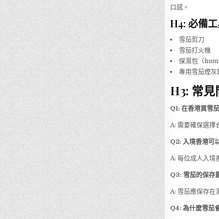
口感。
H4: 必備
雪茄剪刀
雪茄打火機
保濕包（hum
專用雪茄煙灰
H3: 常見
Q1: 在香港買
A: 需要確保選
Q2: 入境香港
A: 每位成人入
Q3: 雪茄的保
A: 雪茄應保存
Q4: 為什麼雪茄