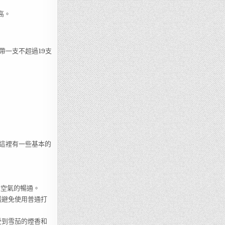
高。
帶一支不超過19支
這裡有一些基本的
入空氣的暢通。
建議避免使用普通打
受到雪茄的煙香和