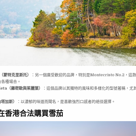
sto（蒙特克里斯托）
：另一個廣受歡迎的品牌，特別是Montecristo No.2，
合各種場合。
Julieta（羅密歐與茱麗葉）
：這個品牌以其獨特的風味和多樣化的型號著稱，尤
（帕塔加斯）
：以濃郁的味道而聞名，是喜歡強烈口感者的絕佳選擇。
如何在香港合法購買雪茄