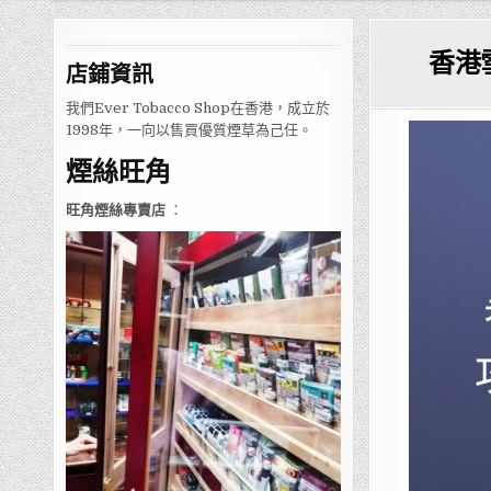
香港
店鋪
資訊
我們Ever Tobacco Shop在香港，成立於
1998年，一向以售買優質煙草為己任。
煙絲旺角
旺角煙絲專賣店
：