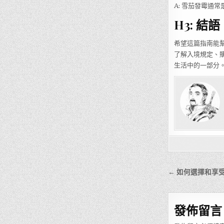
A: 雪茄發霉通
H3: 結語
希望這篇指南能
了解入境規定、
生活中的一部分
文
← 如何選擇和享
章
導
發佈留言
覽