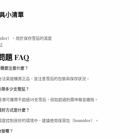
工具小清單
idor），用於保存雪茄的濕度
缸
問題 FAQ
雪茄需要注意什麼？
擇合法渠道購買正品，並注意雪茄的包裝與保存狀況。
可以帶多少支雪茄？
境香港可攜帶不超過19支雪茄，但如超過則需申報並繳稅。
存最好方式是什麼？
在濕度控制良好的環境中，建議使用保濕包（humidor）。
會發霉？