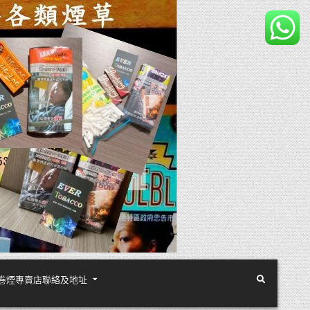
煙絲手卷煙專賣店聯絡及地址