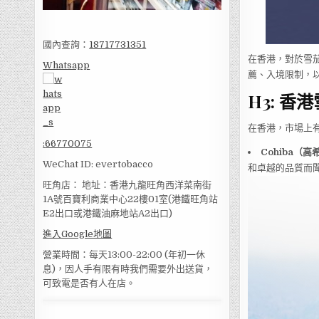
國內查詢：
18717731351
在香港，對於雪
Whatsapp
薦、入境限制，
H3: 香
在香港，市場上
:
66770075
Cohiba（高
WeChat ID: evertobacco
和卓越的品質而
旺角店： 地址：香港九龍旺角西洋菜南街
1A號百寶利商業中心22樓01室(港鐵旺角站
E2出口或港鐵油麻地站A2出口)
進入Google地圖
營業時間：每天13:00-22:00 (年初一休
息)，因人手有限有時我們需要外出送貨，
可致電是否有人在店。