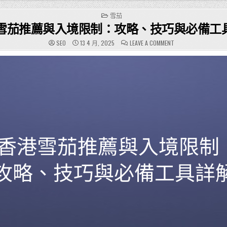
POSTED
雪茄
IN
雪茄推薦與入境限制：攻略、技巧與必備工
ON
SEO
13 4 月, 2025
LEAVE A COMMENT
香
港
雪
茄
推
薦
與
入
境
限
制：
攻
略、
技
巧
與
必
備
工
具
詳
解