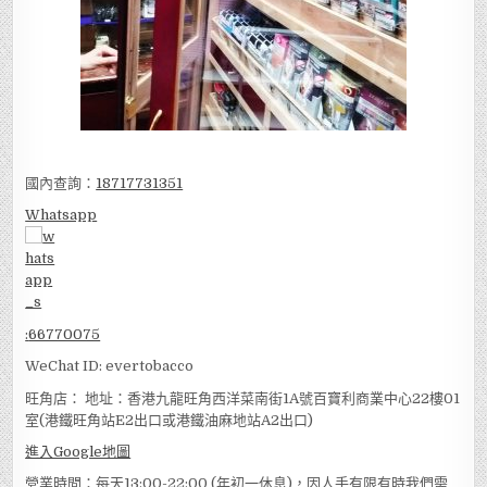
國內查詢：
18717731351
Whatsapp
:
66770075
WeChat ID: evertobacco
旺角店： 地址：香港九龍旺角西洋菜南街1A號百寶利商業中心22樓01
室(港鐵旺角站E2出口或港鐵油麻地站A2出口)
進入Google地圖
營業時間：每天13:00-22:00 (年初一休息)，因人手有限有時我們需