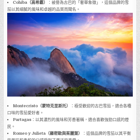
Cohiba（高希霸）
：被譽為古巴的「奢華象徵」，這個品牌的雪
茄以其細膩的風味和卓越的品質而聞名。
Montecristo（蒙特克里斯托）
：極受歡迎的古巴雪茄，適合各種
口味的雪茄愛好者。
Partagas
：以其濃烈的風味和芳香著稱，適合喜歡強勁口感的煙
民。
Romeo y Julieta（羅密歐與茱麗葉）
：這個品牌的雪茄以其平衡