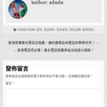
Author:
admin
TAGGED
CIGAR
,
雪茄
,
雪茄保存
,
雪茄吸食
,
雪茄品牌
,
香港雪茄
文
香港荃灣最全雪茄店推薦，讓你盡情品味雪茄的奢華世界！ →
章
← 香港雪茄吧必看！最全雪茄推薦與抽法指南大揭秘！
導
覽
發佈留言
發佈留言必須填寫的電子郵件地址不會公開。
必填欄位標示為
*
留言
*