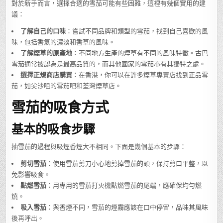
對於新手而言，選擇合適的雪茄可能有些困難，這裡有幾個實用的建
議：
了解自己的口味
：嘗試不同品牌和類型的雪茄，找到自己喜歡的風
味，包括香氣的濃淡和香草的風味。
了解煙草的原產地
：不同地方生產的煙草有不同的風味特徵。古巴
雪茄通常被認為是最高品質的，而其他國家的雪茄亦有其獨特之處。
選擇正規商店購買
：在香港，你可以在許多煙草專賣店找到正品雪
茄，如尖沙咀的雪茄吧和荃灣煙草店。
雪茄的吸食方式
基本的吸食步驟
抽雪茄的過程與吸煙香煙大不相同。下面是幾個基本的步驟：
剪切雪茄
：使用雪茄剪刀小心地剪掉雪茄的頭，保持剪口平整，以
免影響吸食。
點燃雪茄
：用專用的雪茄打火機點燃雪茄的尾端，應確保均勻燃
燒。
吸入雪茄
：與香煙不同，雪茄的煙霧應該在口中停留，品味其風味
後再呼出。