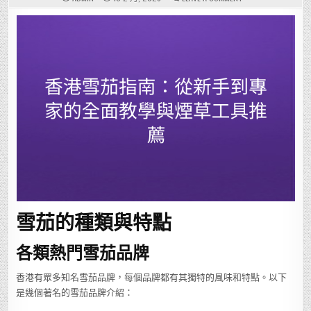
香
港
雪
茄
指
南：
從
新
手
到
專
家
的
全
面
教
學
與
煙
草
工
具
推
薦
雪茄的種類與特點
各類熱門雪茄品牌
香港有眾多知名雪茄品牌，每個品牌都有其獨特的風味和特點。以下
是幾個著名的雪茄品牌介紹：