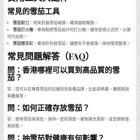
常見的雪茄工具
雪茄剪刀
：用來剪裁雪茄端頭，確保抽吸暢通。
雪茄打火機
：專為點燃雪茄設計的打火機，通常是噴火式的，以便
均勻加熱。
雪茄煙灰缸
：專用於存放雪茄，讓煙灰不會掉落，保持環境整潔。
常見問題解答（FAQ）
問：香港哪裡可以買到高品質的雪
茄？
答：您可以在專賣雪茄的店鋪找到各種品牌，比如高希霸、羅密歐與
茱麗葉等。
問：如何正確存放雪茄？
答：使用雪茄保濕包，保持一定的濕度，避免陽光直射，並定期檢查
其狀態。
問：抽雪茄對健康有何影響？