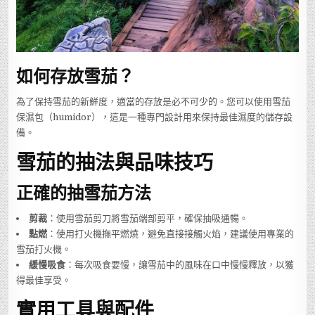
如何存放雪茄？
為了保持雪茄的新鮮度，適當的存放是必不可少的。您可以使用雪茄
保濕包（humidor），這是一種專門設計用來保持最佳濕度的儲存設
備。
雪茄的抽法與品味技巧
正確的抽雪茄方法
剪裁
：使用雪茄剪刀將雪茄端部剪平，確保抽吸通暢。
點燃
：使用打火機撫平燃燒，避免直接接觸火焰，建議使用專業的
雪茄打火機。
緩慢吸食
：每次吸食要慢，讓雪茄中的風味在口中慢慢釋放，以獲
得最佳享受。
實用工具與配件