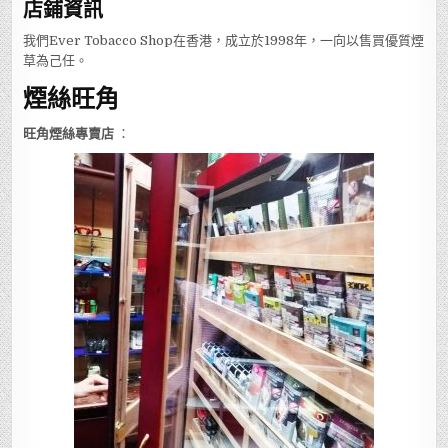
店鋪
資訊
我們Ever Tobacco Shop在香港，成立於1998年，一向以售買優質煙
草為己任。
煙絲旺角
旺角煙絲專賣店
：