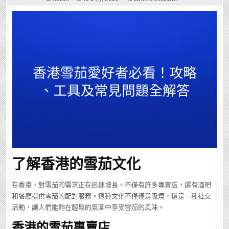
香
港
雪
茄
愛
好
者
必
看！
攻
略、
工
具
及
常
見
問
題
全
解
答
了解香港的雪茄文化
在香港，對雪茄的需求正在迅速增長。不僅有許多專賣店，還有酒吧
和餐廳提供雪茄的配對服務。這種文化不僅僅是吸煙，還是一種社交
活動，讓人們能夠在輕鬆的氛圍中享受雪茄的風味。
香港的雪茄專賣店