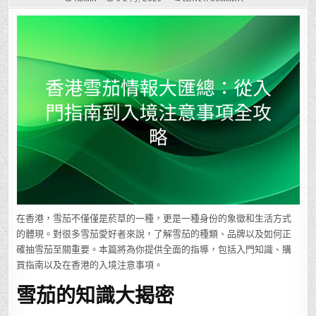
香
港
雪
茄
情
報
大
匯
總：
從
入
門
指
南
到
入
境
注
意
事
項
全
攻
略
在香港，雪茄不僅僅是菸草的一種，更是一種身份的象徵和生活方式
的體現。對很多雪茄愛好者來說，了解雪茄的種類、品牌以及如何正
確抽雪茄至關重要。本篇將為你提供全面的指導，包括入門知識、購
買指南以及在香港的入境注意事項。
雪茄的知識大揭密