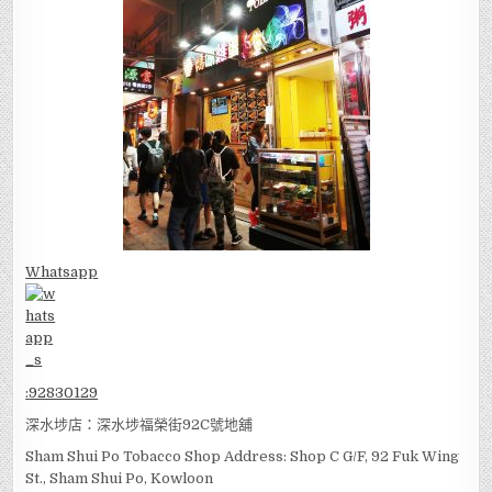
Whatsapp
:
92830129
深水埗店：深水埗福榮街92C號地舖
Sham Shui Po Tobacco Shop Address: Shop C G/F, 92 Fuk Wing
St., Sham Shui Po, Kowloon