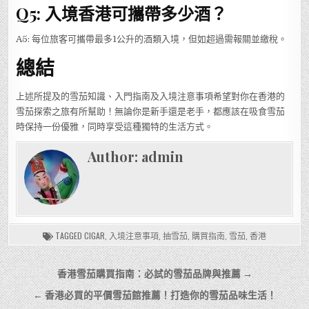
Q5: 入境香港可攜帶多少酒？
A5: 每位旅客可攜帶最多1公升的酒類入境，但如超過需報關並繳稅。
總結
上述所提及的雪茄知識、入門指南及入境注意事項希望對你在香港的
雪茄探索之旅有所幫助！無論你是新手還是老手，都應該在吸食雪茄
時保持一份優雅，同時享受這種獨特的生活方式。
Author:
admin
TAGGED
CIGAR
,
入境注意事項
,
抽雪茄
,
購買指南
,
雪茄
,
香港
文
香港雪茄購買指南：必試的雪茄品牌與推薦 →
章
← 香港必買的平價雪茄館推薦！打造你的雪茄品味生活！