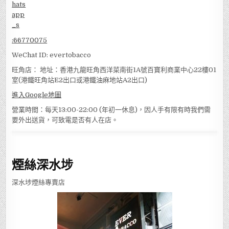
:
66770075
WeChat ID: evertobacco
旺角店： 地址：香港九龍旺角西洋菜南街1A號百寶利商業中心22樓01
室(港鐵旺角站E2出口或港鐵油麻地站A2出口)
進入Google地圖
營業時間：每天13:00-22:00 (年初一休息)，因人手有限有時我們需
要外出送貨，可致電是否有人在店。
煙絲深水埗
深水埗煙絲專賣店