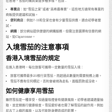
在香港，雪茄的購買渠道多種多樣，包括：
專賣店
：如“雪茄之家”或者“高希霸專賣”，這些地方通常有專業的
商販提供建議和試抽。
便利商店
：例如7-11和全家也會有少量雪茄供應，適合初學者嘗
試。
網購
：部分網站提供便捷的網購服務，但需注意選擇有信譽的網
站，如Cigaronne。
入境雪茄的注意事項
香港入境雪茄的規定
在進入香港時，每位旅客可攜帶一定數量的雪茄入境：
旅客可攜帶最多25根行貨雪茄，而超過此數量則需要稅務上繳。
雪茄不應有任何標記，否則會被視為走私，面臨罰款或沒收。
如何健康享用雪茄
雖然雪茄是一種享受，但過量吸煙會有健康風險。初學者建議適量抽
取，並定期進行健康檢查。雪茄愛好者也需了解雪茄的副作用，例如
尼古丁上癮的風險，以及可能對身體造成的影響。