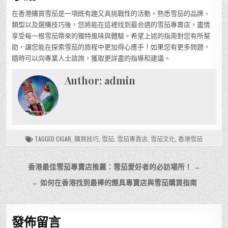
在香港購買雪茄是一項既有趣又具挑戰性的活動。熟悉雪茄的品牌、
類型以及選購技巧後，您將能在這裡找到最合適的雪茄專賣店，盡情
享受每一根雪茄帶來的獨特風味與體驗。希望上述的指南對您有所幫
助，讓您能在探索雪茄的旅程中更加得心應手！如果您有更多問題，
隨時可以向專業人士諮詢，獲取更詳盡的指導和建議。
Author:
admin
TAGGED
CIGAR
,
購買技巧
,
雪茄
,
雪茄專賣店
,
雪茄文化
,
香港雪茄
文
香港最佳雪茄專賣店推薦：雪茄愛好者的必訪場所！ →
章
← 如何在香港找到最棒的煙具專賣店與雪茄購買指南
導
覽
發佈留言