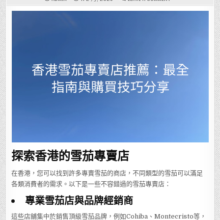
香
港
雪
茄
專
賣
店
推
薦：
最
全
指
南
與
購
買
技
巧
分
享
探索香港的雪茄專賣店
在香港，您可以找到許多專賣雪茄的商店，不同類型的雪茄可以滿足
各類消費者的需求。以下是一些不容錯過的雪茄專賣店：
專業雪茄店與品牌經銷商
這些店舖集中於銷售頂級雪茄品牌，例如Cohiba、Montecristo等，