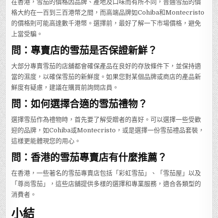
在香港，雪茄的價格因品牌、產地及口味而有所不同，普通雪茄的價
格大約在一百到三百港幣之間，而高端品牌如Cohiba和Montecristo
的價格則可能高達數千港幣。選擇前，最好了解一下市場價格，避免
上當受騙。
問：專賣店的雪茄是否保證新鮮？
大部分專賣雪茄的店舖都會確保產品在良好的存放條件下，並保持適
當的濕度，以確保雪茄的新鮮度。如果您對某個品牌或商店的產品新
鮮度有疑慮，建議在購買前詢問店員。
問：如何選擇合適的雪茄禮物？
選擇雪茄作為禮物時，首先要了解受贈者的喜好。可以選擇一些受歡
迎的品牌，如Cohiba或Montecristo，或是選擇一份雪茄禮品套裝，
這樣更能體現您的用心。
問：香港的雪茄專賣店有什麼推薦？
在香港，一些著名的雪茄專賣店包括「彩虹雪茄」、「雪茄屋」以及
「尊尚雪茄」，這些店舖提供多樣的選擇和專業服務，適合各類型的
消費者。
小結