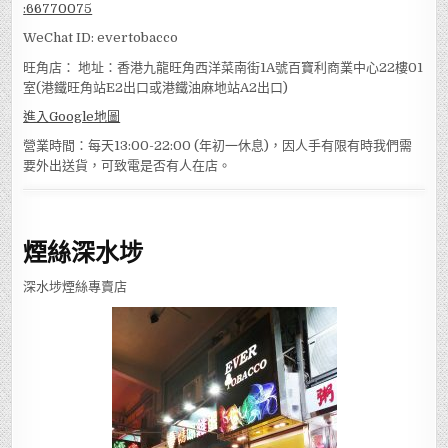
:
66770075
WeChat ID: evertobacco
旺角店： 地址：香港九龍旺角西洋菜南街1A號百寶利商業中心22樓01
室(港鐵旺角站E2出口或港鐵油麻地站A2出口)
進入Google地圖
營業時間：每天13:00-22:00 (年初一休息)，因人手有限有時我們需
要外出送貨，可致電是否有人在店。
煙絲深水埗
深水埗煙絲專賣店