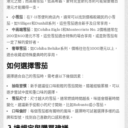
港元之間；而高端雪茄，如高希霸、蒙特克里斯托等則可能需要幾百
港元才能購得一支。
小雪茄
：在7-11等便利商店內，通常可以找到價格較親民的小雪
茄，如Villiger和Dunhill系列，這些雪茄適合新手及日常享用。
中高端雪茄
：如Cohiba Siglo I和Montecristo No. 2價格通常在
200至650港元不等，這些雪茄適合特殊的場合享用，或是對雪茄有
一定了解的愛好者。
奢華雪茄
：如Cohiba Behike系列，價格往往在1000港元以上，
適合收藏或特殊慶典時的享用。
如何選擇雪茄
選擇適合自己的雪茄時，需考慮以下幾個因素：
抽吸習慣
：新手建議從口味較輕的雪茄開始，隨著經驗累積，可以
逐步嘗試中度和重口味的選擇。
雪茄尺寸
：尺寸越大的雪茄，通常燃燒時間越長，味道會隨著時間
變化，建議新手從較小的尺寸開始，比如Robusto或小雪茄。
口味偏好
：每個雪茄都有獨特的風味，選擇時可試著選擇多樣的品
牌和型號，找到自己喜歡的口感和香氣。