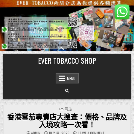
Skip
EVER TOBACCO SHOP
to
content
MENU
POSTED
雪茄
IN
香港雪茄專賣店大搜查：價格、品牌及
入境攻略一次看！
ON
ADMIN
10 2 月, 2025
LEAVE A COMMENT