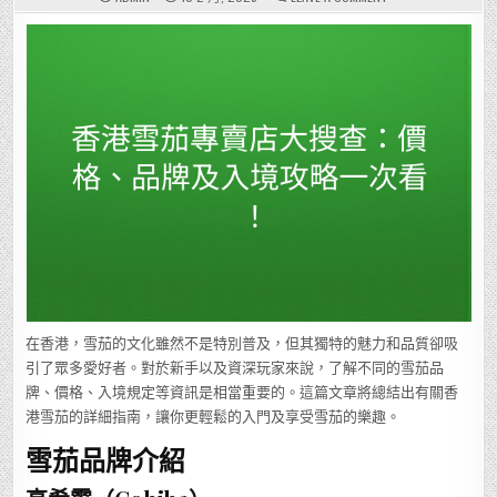
香
港
雪
茄
專
賣
店
大
搜
查：
價
格、
品
牌
及
入
境
攻
略
一
次
看！
在香港，雪茄的文化雖然不是特別普及，但其獨特的魅力和品質卻吸
引了眾多愛好者。對於新手以及資深玩家來說，了解不同的雪茄品
牌、價格、入境規定等資訊是相當重要的。這篇文章將總結出有關香
港雪茄的詳細指南，讓你更輕鬆的入門及享受雪茄的樂趣。
雪茄品牌介紹