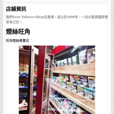
店鋪
資訊
我們Ever Tobacco Shop在香港，成立於1998年，一向以售買優質煙
草為己任。
煙絲旺角
旺角煙絲專賣店
：