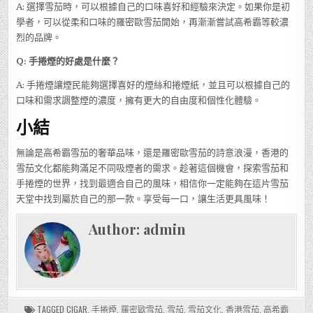
A: 選擇雪茄時，可以根據自己的口味喜好和經驗來決定。如果你是初
學者，可以從柔和口味的羅密歐雪茄開始，再漸漸嘗試高希霸等較濃
烈的品牌。
Q: 手捲煙的好處是什麼？
A: 手捲煙讓煙民能夠選擇喜好的煙絲和捲煙紙，並且可以根據自己的
口味和需求調整煙的濃度，擁有更大的自由度和個性化體驗。
小結
無論是高希霸雪茄的奢華品味，還是羅密歐雪茄的詩意浪漫，香港的
雪茄文化都能夠滿足不同吸煙者的需求。趁著這個機會，探索雪茄和
手捲煙的世界，找到最適合自己的風味，相信你一定能夠在這片雪茄
天堂中找到屬於自己的那一款。享受每一口，讓生活更具風味！
Author:
admin
TAGGED
CIGAR
,
手捲煙
,
羅密歐雪茄
,
雪茄
,
雪茄文化
,
香港雪茄
,
高希霸