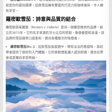
就是你的最佳選擇。這款雪茄擁有豐富的巧克力和咖啡風味，令人頗
有享受。
羅密歐雪茄：詩意與品質的結合
羅密歐與茱麗葉（Romeo y Julieta）是另一個備受推崇的品牌，創
立於1875年。它的名字來源於莎士比亞的悲劇，象徵著愛和浪漫。該
品牌的雪茄通常口感柔和，適合各種層次的吸煙者。
羅密歐雪茄No. 2
：這款雪茄長度適中，帶有淡淡的香甜味，為初
學者提供了很好的入門體驗。它的柔軟煙氣讓人感到舒適，適合在聚
會或是獨自享受時抽。