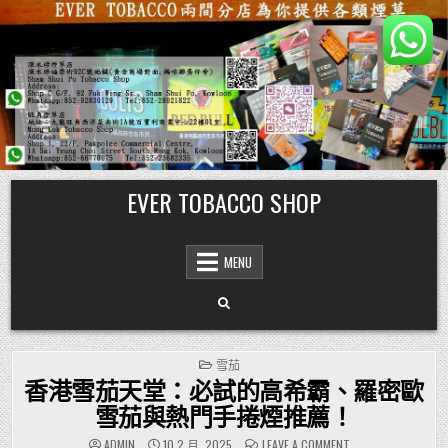
Skip
EVER TOBACCO SHOP
to
content
MENU
POSTED
雪茄
IN
香港雪茄天堂：必試的高希霸、羅密歐
雪茄與熱門手捲煙推薦！
ON
ADMIN
10 2 月, 2025
LEAVE A COMMENT