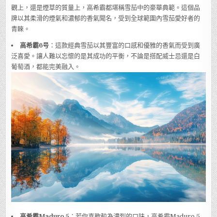
觀上，還是煙草的質量上，高希霸都堪稱雪茄中的豪華典範。這個品
牌以其柔滑的煙氣和濃郁的香氣聞名，受到全球範圍內雪茄愛好者的
青睞。
高希霸6号
：這款經典雪茄以其豐富的口感和優雅的香氣而受到廣
泛喜愛。讓人難以忘懷的是其成功的平衡，不論是搭配威士忌還是白
葡萄酒，都能完美融入。
高希霸Maduro 5
：若你喜歡較為濃烈的口味，高希霸Maduro 5