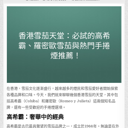
香
港
雪
茄
天
堂：
必
試
的
高
希
霸、
羅
密
歐
雪
茄
與
熱
門
手
捲
煙
推
薦！
在香港，雪茄文化逐漸盛行，越來越多的煙民和雪茄愛好者開始探索
各種品牌和口味。今天，我們就來聊聊幾個香港雪茄的天堂，其中包
括高希霸（Cohiba）和羅密歐（Romeo y Julieta）這兩個知名品
牌，還有一些受歡迎的手捲煙選項。
高希霸：奢華中的經典
高希霸是古巴最具聲望的雪茄品牌之一，成立於1966年。無論是在外