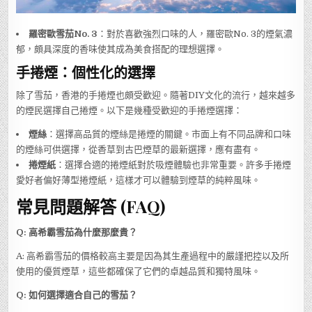
羅密歐雪茄No. 3
：對於喜歡強烈口味的人，羅密歐No. 3的煙氣濃
郁，頗具深度的香味使其成為美食搭配的理想選擇。
手捲煙：個性化的選擇
除了雪茄，香港的手捲煙也頗受歡迎。隨著DIY文化的流行，越來越多
的煙民選擇自己捲煙。以下是幾種受歡迎的手捲煙選擇：
煙絲
：選擇高品質的煙絲是捲煙的關鍵。市面上有不同品牌和口味
的煙絲可供選擇，從香草到古巴煙草的最新選擇，應有盡有。
捲煙紙
：選擇合適的捲煙紙對於吸煙體驗也非常重要。許多手捲煙
愛好者偏好薄型捲煙紙，這樣才可以體驗到煙草的純粹風味。
常見問題解答 (FAQ)
Q: 高希霸雪茄為什麼那麼貴？
A: 高希霸雪茄的價格較高主要是因為其生產過程中的嚴謹把控以及所
使用的優質煙草，這些都確保了它們的卓越品質和獨特風味。
Q: 如何選擇適合自己的雪茄？