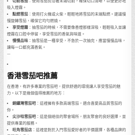
切割雪茄
：使用雪茄剪沿著末端切割，確保切口清晰，以便更好地
吸入煙霧。
點燃雪茄
：使用打火機或火柴，輕輕地將雪茄的末端點燃。建議慢
慢旋轉雪茄，確保它均勻燃燒。
享受煙霧
：抽雪茄的時候，不需要像香煙那樣深吸，輕輕吸入並讓
煙霧在口腔中停留，享受雪茄的香氣與味道。
慢慢品味
：抽雪茄是一種享受，不急於一次抽完，應當慢慢品味，
讓每一口都充滿香氣。
—
香港雪茄吧推薦
在香港，有許多專業的雪茄吧，提供舒適的環境讓人享受雪茄的魅
力。以下是幾個值得推薦的地方：
銅鑼灣雪茄吧
：這裡擁有多款高端雪茄，適合喜愛高品質雪茄的
你。
尖沙咀雪茄吧
：這是個絕佳的聚會場所，朋友聚會的良好選擇，並
提供專業的服務。
旺角雪茄店
：這裡是對於入門雪茄愛好者的平價選擇，各種品牌的