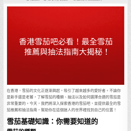
香
港
雪
茄
吧
必
看！
最
全
雪
茄
推
薦
與
抽
法
指
南
大
揭
秘！
在香港，雪茄的文化正逐漸興起，吸引了越來越多的愛好者。不論你
是新手還是老饕，了解雪茄的種類、抽法以及如何選擇合適的雪茄是
非常重要的。今天，我們將深入探索香港的雪茄吧，並提供最全的雪
茄推薦和抽法指南，幫助你在這個迷人的世界裡找到自己的位置！
雪茄基礎知識：你需要知道的