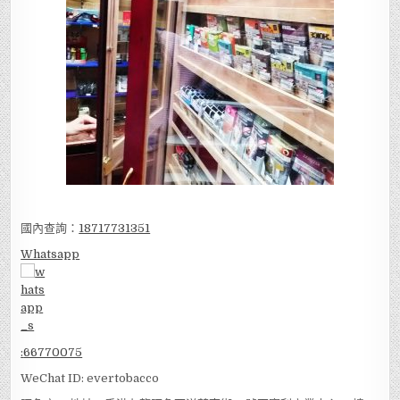
國內查詢：
18717731351
Whatsapp
:
66770075
WeChat ID: evertobacco