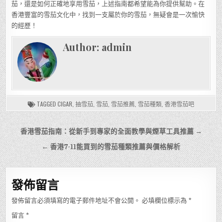
茄，還是如何正確地享用雪茄，上述指南都希望能為你提供幫助。在
香港豐富的雪茄文化中，找到一支屬於你的雪茄，無疑會是一次愉快
的經歷！
Author:
admin
TAGGED
CIGAR
,
抽雪茄
,
雪茄
,
雪茄推薦
,
雪茄種類
,
香港雪茄吧
文
香港雪茄指南：從新手到專家的全面教學與煙草工具推薦 →
章
← 香港7-11能買到的雪茄種類推薦與價格解析
導
覽
發佈留言
發佈留言必須填寫的電子郵件地址不會公開。
必填欄位標示為
*
留言
*