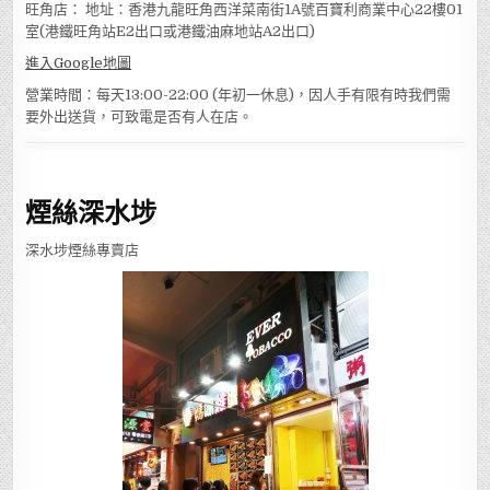
旺角店： 地址：香港九龍旺角西洋菜南街1A號百寶利商業中心22樓01
室(港鐵旺角站E2出口或港鐵油麻地站A2出口)
進入Google地圖
營業時間：每天13:00-22:00 (年初一休息)，因人手有限有時我們需
要外出送貨，可致電是否有人在店。
煙絲深水埗
深水埗煙絲專賣店