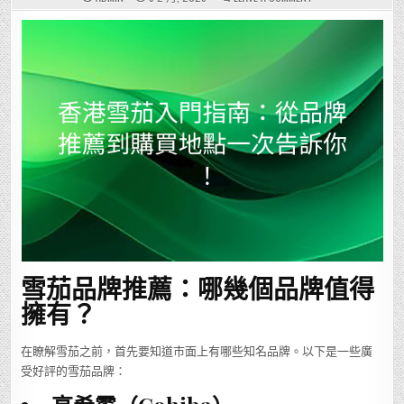
香
港
雪
茄
入
門
指
南：
從
品
牌
推
薦
到
購
買
地
點
一
次
告
訴
你！
雪茄品牌推薦：哪幾個品牌值得
擁有？
在瞭解雪茄之前，首先要知道市面上有哪些知名品牌。以下是一些廣
受好評的雪茄品牌：