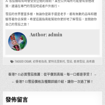
A: 雪茄抽吸有時會受到空間的限制，某些公共場所可能會有禁煙政
策，建議在專門的雪茄吧或者戶外進行。
雪茄的世界豐富多樣，無論你是新手還是老手，都有無數的品味和體
驗等著你去探索。希望這篇指南能幫助你更好地了解雪茄，並開啟你
自己的雪茄之旅！
Author:
admin
TAGGED
CIGAR
,
初學者指南
,
蒙特克里斯托
,
雪茄
,
香港雪茄
,
高希霸
文
香港7-11必買雪茄推薦：從平價到高端，每一口都是享受！ →
章
← 香港7-11雪茄價格及種類詳細介紹，讓你一次過了解！
導
覽
發佈留言