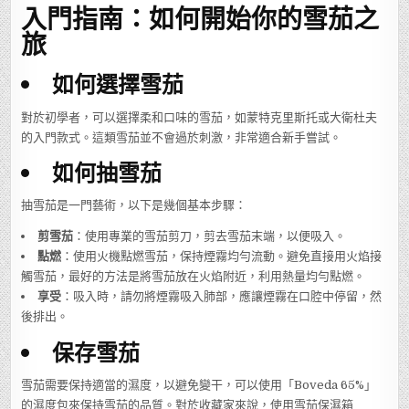
入門指南：如何開始你的雪茄之
旅
如何選擇雪茄
對於初學者，可以選擇柔和口味的雪茄，如蒙特克里斯托或大衛杜夫
的入門款式。這類雪茄並不會過於刺激，非常適合新手嘗試。
如何抽雪茄
抽雪茄是一門藝術，以下是幾個基本步驟：
剪雪茄
：使用專業的雪茄剪刀，剪去雪茄末端，以便吸入。
點燃
：使用火機點燃雪茄，保持煙霧均勻流動。避免直接用火焰接
觸雪茄，最好的方法是將雪茄放在火焰附近，利用熱量均勻點燃。
享受
：吸入時，請勿將煙霧吸入肺部，應讓煙霧在口腔中停留，然
後排出。
保存雪茄
雪茄需要保持適當的濕度，以避免變干，可以使用「Boveda 65%」
的濕度包來保持雪茄的品質。對於收藏家來說，使用雪茄保濕箱