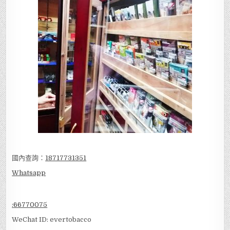
國內查詢：
18717731351
Whatsapp
:
66770075
WeChat ID: evertobacco