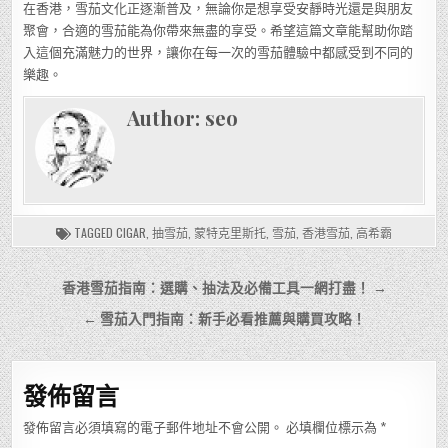
在香港，雪茄文化正逐漸普及，無論你是想享受安靜時光還是與朋友
聚會，合適的雪茄能為你帶來無盡的享受。希望這篇文章能幫助你踏
入這個充滿魅力的世界，讓你在每一次的雪茄體驗中都感受到不同的
樂趣。
Author:
seo
TAGGED
CIGAR
,
抽雪茄
,
蒙特克里斯托
,
雪茄
,
香港雪茄
,
高希霸
文
香港雪茄指南：選購、抽法及必備工具一網打盡！ →
章
← 雪茄入門指南：新手必看推薦與購買攻略！
導
覽
發佈留言
發佈留言必須填寫的電子郵件地址不會公開。
必填欄位標示為
*