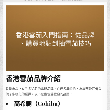
香
港
雪
茄
入
門
指
南：
從
品
牌、
購
買
地
點
到
抽
雪
茄
技
巧
香港雪茄品牌介紹
香港市場上有許多知名的雪茄品牌，它們各具特色，為雪茄愛好者提
供了多樣化的選擇。以下是幾個受歡迎的品牌：
高希霸（Cohiba）