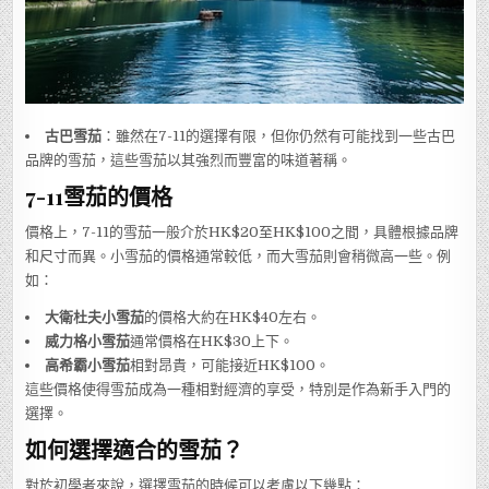
古巴雪茄
：雖然在7-11的選擇有限，但你仍然有可能找到一些古巴
品牌的雪茄，這些雪茄以其強烈而豐富的味道著稱。
7-11雪茄的價格
價格上，7-11的雪茄一般介於HK$20至HK$100之間，具體根據品牌
和尺寸而異。小雪茄的價格通常較低，而大雪茄則會稍微高一些。例
如：
大衛杜夫小雪茄
的價格大約在HK$40左右。
威力格小雪茄
通常價格在HK$30上下。
高希霸小雪茄
相對昂貴，可能接近HK$100。
這些價格使得雪茄成為一種相對經濟的享受，特別是作為新手入門的
選擇。
如何選擇適合的雪茄？
對於初學者來說，選擇雪茄的時候可以考慮以下幾點：