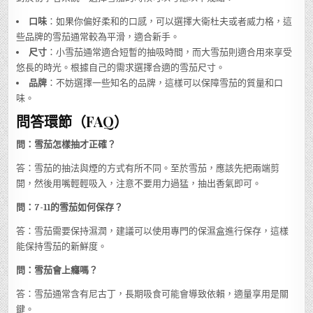
口味
：如果你偏好柔和的口感，可以選擇大衛杜夫或者威力格，這
些品牌的雪茄通常較為平滑，適合新手。
尺寸
：小雪茄通常適合短暫的抽吸時間，而大雪茄則適合用來享受
悠長的時光。根據自己的需求選擇合適的雪茄尺寸。
品牌
：不妨選擇一些知名的品牌，這樣可以保障雪茄的質量和口
味。
問答環節（FAQ）
問：雪茄怎樣抽才正確？
答：雪茄的抽法與煙的方式有所不同。至於雪茄，應該先把兩端剪
開，然後用嘴輕輕吸入，注意不要用力過猛，抽出香氣即可。
問：7-11的雪茄如何保存？
答：雪茄需要保持濕潤，建議可以使用專門的保濕盒進行保存，這樣
能保持雪茄的新鮮度。
問：雪茄會上癮嗎？
答：雪茄通常含有尼古丁，長期吸食可能會導致依賴，適量享用是關
鍵。