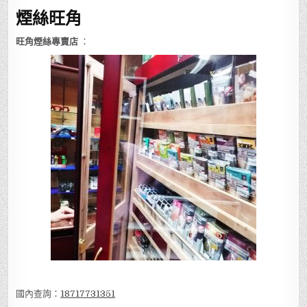
煙絲旺角
旺角煙絲專賣店
：
國內查詢：
18717731351