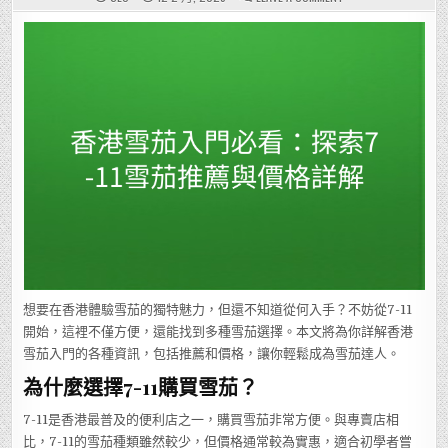
香
港
雪
茄
入
門
必
看：
探
索
7-
11
雪
茄
推
薦
與
價
格
詳
解
想要在香港體驗雪茄的獨特魅力，但還不知道從何入手？不妨從7-11
開始，這裡不僅方便，還能找到多種雪茄選擇。本文將為你詳解香港
雪茄入門的各種資訊，包括推薦和價格，讓你輕鬆成為雪茄達人。
為什麼選擇7-11購買雪茄？
7-11是香港最普及的便利店之一，購買雪茄非常方便。與專賣店相
比，7-11的雪茄種類雖然較少，但價格通常較為實惠，適合初學者嘗