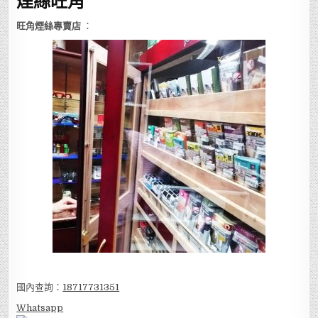
煙絲旺角
旺角煙絲專賣店
：
國內查詢：
18717731351
Whatsapp