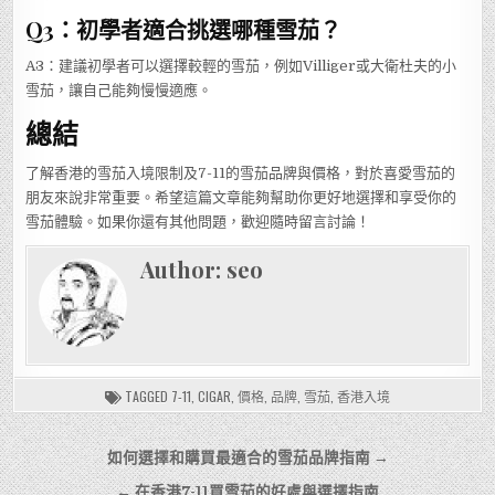
Q3：初學者適合挑選哪種雪茄？
A3：建議初學者可以選擇較輕的雪茄，例如Villiger或大衛杜夫的小
雪茄，讓自己能夠慢慢適應。
總結
了解香港的雪茄入境限制及7-11的雪茄品牌與價格，對於喜愛雪茄的
朋友來說非常重要。希望這篇文章能夠幫助你更好地選擇和享受你的
雪茄體驗。如果你還有其他問題，歡迎隨時留言討論！
Author:
seo
TAGGED
7-11
,
CIGAR
,
價格
,
品牌
,
雪茄
,
香港入境
文
如何選擇和購買最適合的雪茄品牌指南 →
章
← 在香港7-11買雪茄的好處與選擇指南