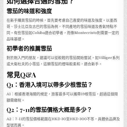
如何選擇合適的雪茄？
雪茄的味道和強度
在新手購買雪茄的時候，首先要考慮自己喜愛的味道及強度。以墨西
哥、莎士比亞及古巴的雪茄為例，不同產地的雪茄味道及香氣特點不
同。有些雪茄如Cohiba適合初學者，而像Montecristo則需要一定的
品味基礎。
初學者的推薦雪茄
對於剛入門的朋友，建議可以從較輕的雪茄開始嘗試，如Villiger系列
或大衛杜夫的小雪茄，這類雪茄的煙味較柔和，適合新手。
常見Q&A
Q1：香港入境可以帶多少根雪茄？
A1：根據香港海關的規定，旅客最多可以攜帶19根雪茄，超過這個限
額需繳稅。
Q2：7-11的雪茄價格大概是多少？
A2：7-11的雪茄價格範圍在HKD 30至HKD 300不等，具體依品牌及
型號而異。