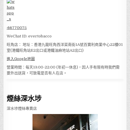
:
66770075
WeChat ID: evertobacco
旺角店： 地址：香港九龍旺角西洋菜南街1A號百寶利商業中心22樓01
室(港鐵旺角站E2出口或港鐵油麻地站A2出口)
進入Google地圖
營業時間：每天13:00-22:00 (年初一休息)，因人手有限有時我們需
要外出送貨，可致電是否有人在店。
煙絲深水埗
深水埗煙絲專賣店