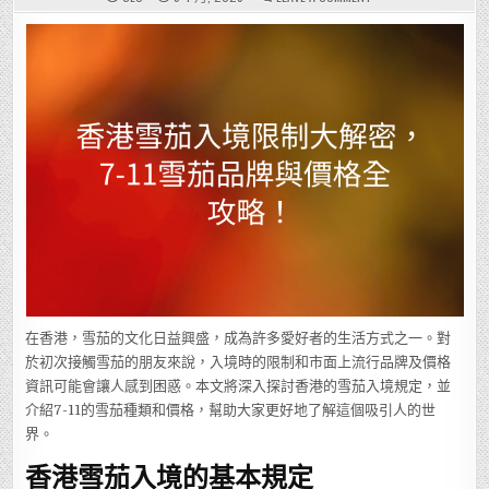
香
港
雪
茄
入
境
限
制
大
解
密，
7-
11
雪
茄
品
牌
與
價
格
全
攻
略！
在香港，雪茄的文化日益興盛，成為許多愛好者的生活方式之一。對
於初次接觸雪茄的朋友來說，入境時的限制和市面上流行品牌及價格
資訊可能會讓人感到困惑。本文將深入探討香港的雪茄入境規定，並
介紹7-11的雪茄種類和價格，幫助大家更好地了解這個吸引人的世
界。
香港雪茄入境的基本規定