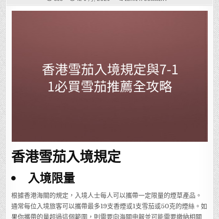
香
港
雪
茄
入
境
規
定
與
7-
11
必
買
雪
茄
推
薦
全
攻
略
香港雪茄入境規定
入境限量
根據香港海關的規定，入境人士每人可以攜帶一定限量的煙草產品。
通常每位入境旅客可以攜帶最多19支香煙或1支雪茄或50克的煙絲。如
果你攜帶的量超過這個範圍，則需要向海關申報並可能需要繳納相關