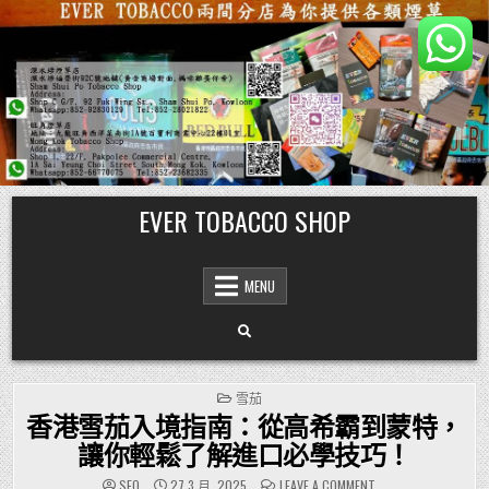
Skip
EVER TOBACCO SHOP
to
content
MENU
POSTED
雪茄
IN
香港雪茄入境指南：從高希霸到蒙特，
讓你輕鬆了解進口必學技巧！
ON
SEO
27 3 月, 2025
LEAVE A COMMENT