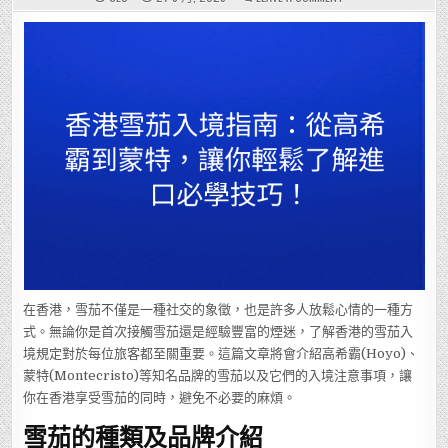
香
港
雪
茄
入
境
指
南：
從
高
希
霸
到
蒙
特，
讓
你
輕
鬆
了
解
進
口
必
學
技
在香港，雪茄不僅是一種社交的象徵，也是許多人放鬆心情的一種方
巧！
式。無論你是首次接觸雪茄還是經驗豐富的煙迷，了解香港的雪茄入
境規定對於每位旅客都至關重要。這篇文章將會介紹高希霸(Hoyo)、
蒙特(Montecristo)等知名品牌的雪茄以及它們的入境注意事項，讓
你在香港享受雪茄的同時，避免不必要的麻煩。
雪茄的種類及品牌介紹