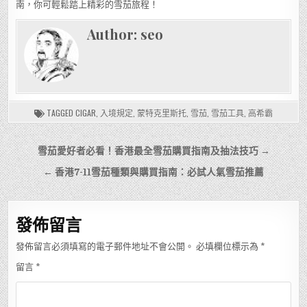
南，你可輕鬆踏上精彩的雪茄旅程！
Author:
seo
TAGGED
CIGAR
,
入境規定
,
蒙特克里斯托
,
雪茄
,
雪茄工具
,
高希霸
文
雪茄愛好者必看！香港最全雪茄購買指南及抽法技巧 →
章
← 香港7-11雪茄種類與購買指南：必試人氣雪茄推薦
導
覽
發佈留言
發佈留言必須填寫的電子郵件地址不會公開。
必填欄位標示為
*
留言
*