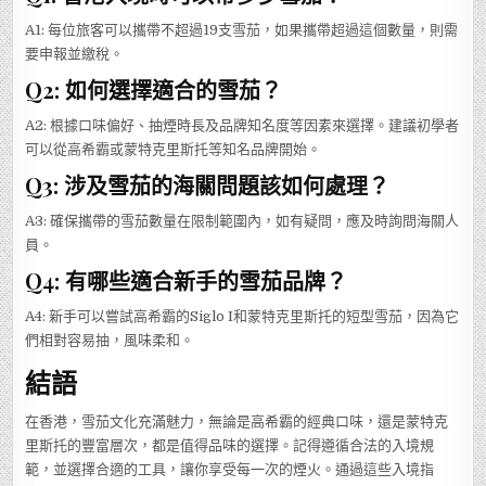
A1: 每位旅客可以攜帶不超過19支雪茄，如果攜帶超過這個數量，則需
要申報並繳稅。
Q2: 如何選擇適合的雪茄？
A2: 根據口味偏好、抽煙時長及品牌知名度等因素來選擇。建議初學者
可以從高希霸或蒙特克里斯托等知名品牌開始。
Q3: 涉及雪茄的海關問題該如何處理？
A3: 確保攜帶的雪茄數量在限制範圍內，如有疑問，應及時詢問海關人
員。
Q4: 有哪些適合新手的雪茄品牌？
A4: 新手可以嘗試高希霸的Siglo I和蒙特克里斯托的短型雪茄，因為它
們相對容易抽，風味柔和。
結語
在香港，雪茄文化充滿魅力，無論是高希霸的經典口味，還是蒙特克
里斯托的豐富層次，都是值得品味的選擇。記得遵循合法的入境規
範，並選擇合適的工具，讓你享受每一次的煙火。通過這些入境指