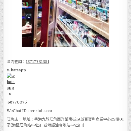
國內查詢：
18717731351
Whatsapp
:
66770075
WeChat ID: evertobacco
旺角店： 地址：香港九龍旺角西洋菜南街1A號百寶利商業中心22樓01
室(港鐵旺角站E2出口或港鐵油麻地站A2出口)