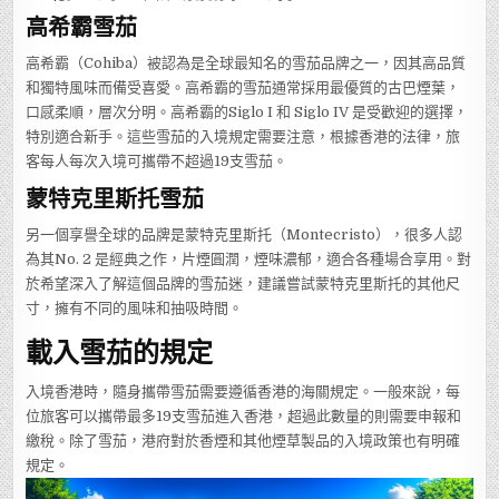
高希霸雪茄
高希霸（Cohiba）被認為是全球最知名的雪茄品牌之一，因其高品質
和獨特風味而備受喜愛。高希霸的雪茄通常採用最優質的古巴煙葉，
口感柔順，層次分明。高希霸的Siglo I 和 Siglo IV 是受歡迎的選擇，
特別適合新手。這些雪茄的入境規定需要注意，根據香港的法律，旅
客每人每次入境可攜帶不超過19支雪茄。
蒙特克里斯托雪茄
另一個享譽全球的品牌是蒙特克里斯托（Montecristo），很多人認
為其No. 2 是經典之作，片煙圓潤，煙味濃郁，適合各種場合享用。對
於希望深入了解這個品牌的雪茄迷，建議嘗試蒙特克里斯托的其他尺
寸，擁有不同的風味和抽吸時間。
載入雪茄的規定
入境香港時，隨身攜帶雪茄需要遵循香港的海關規定。一般來說，每
位旅客可以攜帶最多19支雪茄進入香港，超過此數量的則需要申報和
繳稅。除了雪茄，港府對於香煙和其他煙草製品的入境政策也有明確
規定。