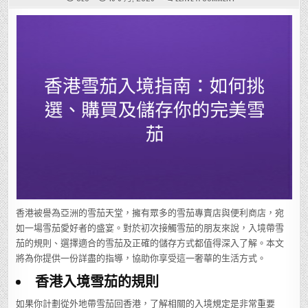
香
港
雪
茄
入
境
指
南：
如
何
挑
選、
購
買
及
儲
存
你
的
完
美
雪
茄
香港被譽為亞洲的雪茄天堂，擁有眾多的雪茄專賣店與便利商店，宛
如一場雪茄愛好者的盛宴。對於初次接觸雪茄的朋友來說，入境帶雪
茄的規則、選擇適合的雪茄及正確的儲存方式都值得深入了解。本文
將為你提供一份詳盡的指導，協助你享受這一奢華的生活方式。
香港入境雪茄的規則
如果你計劃從外地帶雪茄回香港，了解相關的入境規定是非常重要