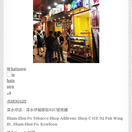
Whatsapp
:
92830129
深水埗店：深水埗福榮街92C號地舖
Sham Shui Po Tobacco Shop Address: Shop C G/F, 92 Fuk Wing
St., Sham Shui Po, Kowloon