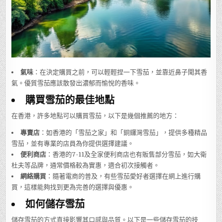
氣味
：在決定購買之前，可以輕輕捏一下雪茄，並靠近鼻子聞其香
氣。優質雪茄應該散發出濃郁而愉悅的香味。
購買雪茄的最佳地點
在香港，許多地點可以購買雪茄，以下是幾個推薦的地方：
專賣店
：如香港的「雪茄之家」和「銅鑼灣雪茄」，提供多種精品
雪茄，並有專業的店員為你提供選擇建議。
便利商店
：香港的7-11及全家便利商店也有販售部分雪茄，如大衛
杜夫等品牌，通常價格較為實惠，適合初次接觸者。
網絡購買
：隨著電商的普及，有些雪茄愛好者選擇在網上進行購
買，這樣能夠找到更為完善的選擇與優惠。
如何儲存雪茄
儲存雪茄的方式直接影響其口感與品質。以下是一些儲存雪茄的技