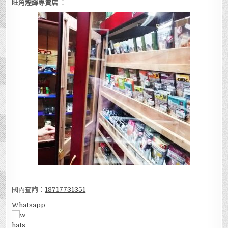
旺角煙絲專賣店
：
國內查詢：
18717731351
Whatsapp