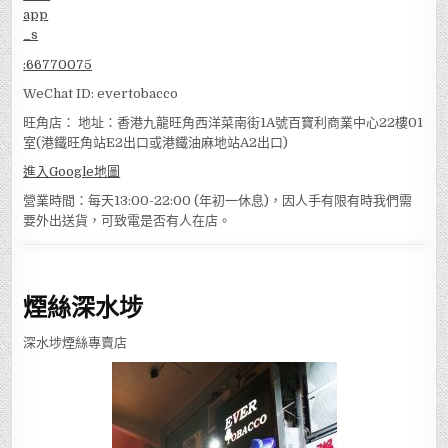
:
66770075
WeChat ID: evertobacco
旺角店： 地址：香港九龍旺角西洋菜南街1A號百寶利商業中心22樓01
室(港鐵旺角站E2出口或港鐵油麻地站A2出口)
進入Google地圖
營業時間：每天13:00-22:00 (年初一休息)，因人手有限有時我們需
要外出送貨，可致電是否有人在店。
煙絲深水埗
深水埗煙絲專賣店