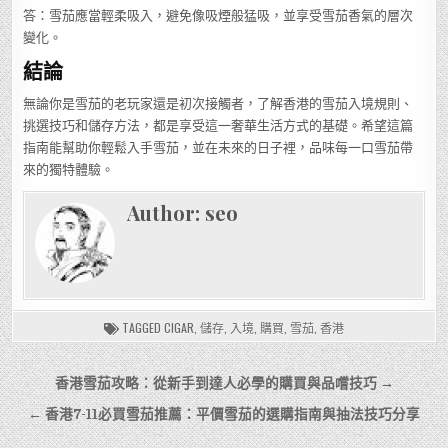
答：雪茄應當輕柔吸入，避免像吸煙般猛吸，並享受雪茄香氣的層次
變化。
結論
無論你是雪茄的老玩家還是初次接觸者，了解香港的雪茄入境規則、
挑選技巧和儲存方法，都是享受這一奢華生活方式的基礎。希望這篇
指南能幫助你輕鬆入手雪茄，並在未來的日子裡，品味每一口雪茄帶
來的獨特體驗。
Author:
seo
TAGGED
CIGAR
,
儲存
,
入境
,
購買
,
雪茄
,
香港
文
香港雪茄攻略：從新手到達人必學的購買與品嚐技巧 →
章
← 香港7-11必買雪茄推薦：平價雪茄的選購指南與抽法技巧分享
導