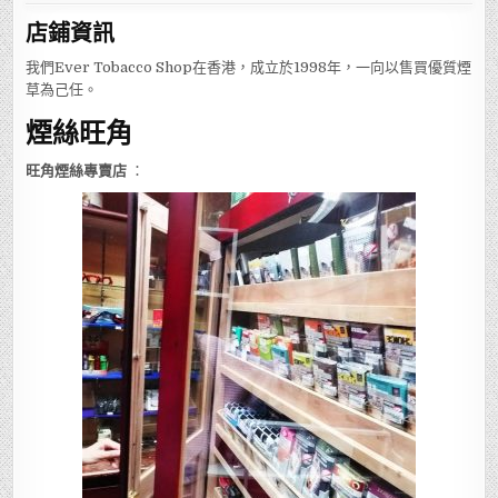
店鋪
資訊
我們Ever Tobacco Shop在香港，成立於1998年，一向以售買優質煙
草為己任。
煙絲旺角
旺角煙絲專賣店
：