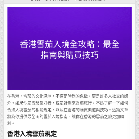
香
港
雪
茄
入
境
全
攻
略：
最
全
指
南
與
購
買
技
巧
在香港，雪茄的文化深厚，不僅是時尚的象徵，更是許多人社交的媒
介。如果你是雪茄愛好者，或是計劃來香港旅行，不妨了解一下如何
合法入境雪茄的相關規定，以及在香港的購買渠道與技巧。這篇文章
將為你提供最全面的雪茄入境指南，讓你在香港的雪茄之旅更加順
利。
香港入境雪茄規定