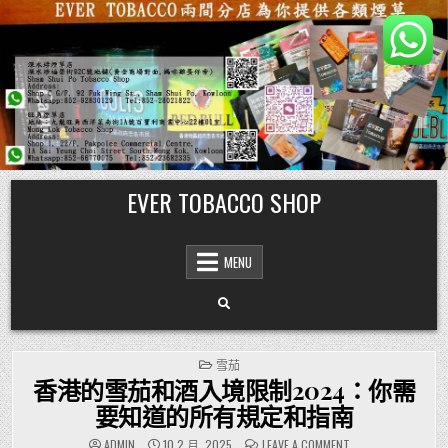
Skip
EVER TOBACCO SHOP
to
content
MENU
POSTED
雪茄
IN
香港的雪茄和酒入境限制2024：你需
要知道的所有規定和指南
ON
ADMIN
10 2 月, 2025
LEAVE A COMMENT