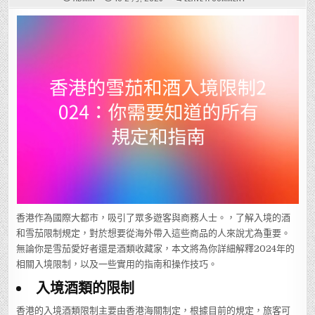
香
港
的
雪
茄
和
酒
入
境
限
制
2024：
你
需
要
知
道
的
所
有
規
定
和
指
南
香港作為國際大都市，吸引了眾多遊客與商務人士。，了解入境的酒
和雪茄限制規定，對於想要從海外帶入這些商品的人來說尤為重要。
無論你是雪茄愛好者還是酒類收藏家，本文將為你詳細解釋2024年的
相關入境限制，以及一些實用的指南和操作技巧。
入境酒類的限制
香港的入境酒類限制主要由香港海關制定，根據目前的規定，旅客可