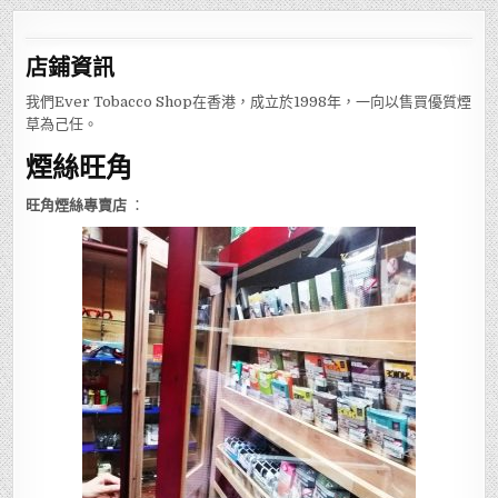
店鋪
資訊
我們Ever Tobacco Shop在香港，成立於1998年，一向以售買優質煙
草為己任。
煙絲旺角
旺角煙絲專賣店
：