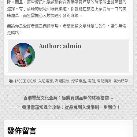
陸。而且，這些資訊也能幫助你在香港購買煙草的時候做出最明智的
選擇。有了清晰的規範和購買渠道，你就能在旅途上享受每一口的美
味煙草，而無需擔心入境問題引發的麻煩。
無論你是愛好者還是偶爾享用，希望這篇文章能幫助到你，讓你無懼
走錯路！
Author:
admin
TAGGED
CIGAR
,
入境規定
,
海關限制
,
煙草產品
,
雪茄
,
雪茄購買
,
香港煙草
文
香港雪茄文化全解：從購買到品味的終極指南 →
章
← 香港雪茄知識全攻略：從品牌到入境限制一步到位！
導
覽
發佈留言