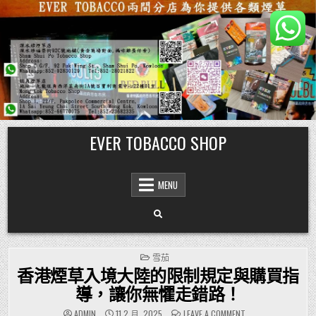
Skip
EVER TOBACCO SHOP
to
content
MENU
POSTED
雪茄
IN
香港煙草入境大陸的限制規定與購買指
導，讓你無懼走錯路！
ON
ADMIN
11 2 月, 2025
LEAVE A COMMENT