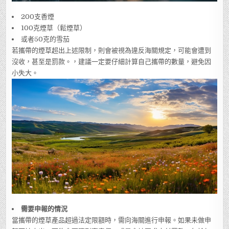
200支香煙
100克煙草（鬆煙草）
或者50克的雪茄
若攜帶的煙草超出上述限制，則會被視為違反海關規定，可能會遭到
沒收，甚至是罰款。，建議一定要仔細計算自己攜帶的數量，避免因
小失大。
需要申報的情況
當攜帶的煙草產品超過法定限額時，需向海關進行申報。如果未做申