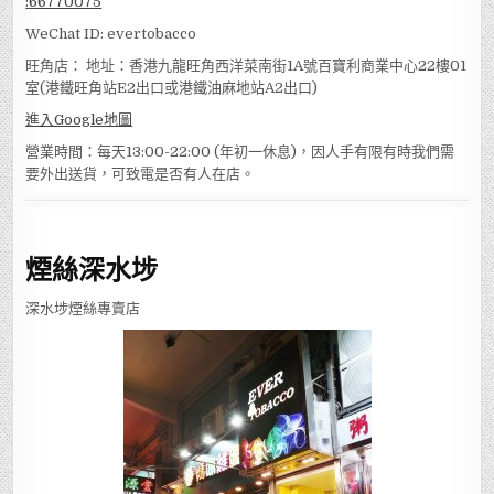
:
66770075
WeChat ID: evertobacco
旺角店： 地址：香港九龍旺角西洋菜南街1A號百寶利商業中心22樓01
室(港鐵旺角站E2出口或港鐵油麻地站A2出口)
進入Google地圖
營業時間：每天13:00-22:00 (年初一休息)，因人手有限有時我們需
要外出送貨，可致電是否有人在店。
煙絲深水埗
深水埗煙絲專賣店