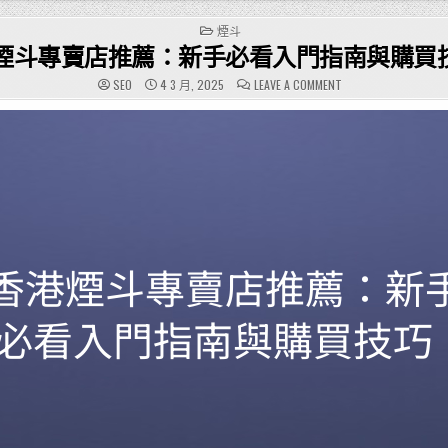
POSTED
煙斗
IN
煙斗專賣店推薦：新手必看入門指南與購買
ON
SEO
4 3 月, 2025
LEAVE A COMMENT
香
港
煙
斗
專
賣
店
推
薦：
新
手
必
看
入
門
指
南
與
購
買
技
巧！