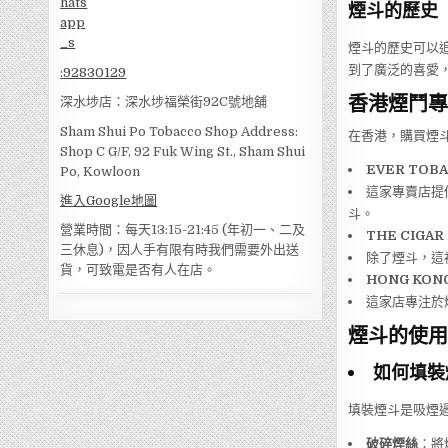
煙斗的歷史
煙斗的歷史可以
到了廣泛的喜愛
:
92830129
香港煙鬥專
深水埗店：深水埗福榮街92C號地舖
Sham Shui Po Tobacco Shop Address:
在香港，購買煙
Shop C G/F, 92 Fuk Wing St., Sham Shui
EVER TOBA
Po, Kowloon
這家專賣店提
進入Google地圖
斗。
營業時間：每天13:15-21:45 (年初一、二及
THE CIGAR
三休息)，因人手有限有時我們需要外出送
除了煙斗，這
貨，可致電是否有人在店。
HONG KONG
這家店專注於
煙斗的使用
如何填裝
填裝煙斗是吸煙
破碎煙絲
：將