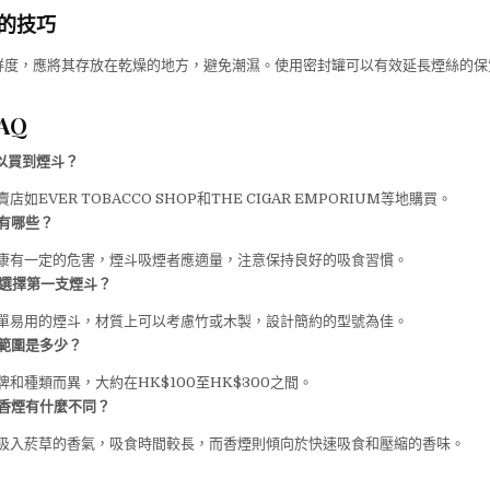
的技巧
鮮度，應將其存放在乾燥的地方，避免潮濕。使用密封罐可以有效延長煙絲的保
AQ
以買到煙斗？
如EVER TOBACCO SHOP和THE CIGAR EMPORIUM等地購買。
有哪些？
康有一定的危害，煙斗吸煙者應適量，注意保持良好的吸食習慣。
何選擇第一支煙斗？
單易用的煙斗，材質上可以考慮竹或木製，設計簡約的型號為佳。
範圍是多少？
和種類而異，大約在HK$100至HK$300之間。
般香煙有什麼不同？
吸入菸草的香氣，吸食時間較長，而香煙則傾向於快速吸食和壓縮的香味。