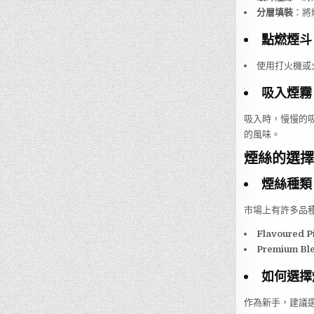
分層填裝
：將
點燃煙斗
使用打火機或
吸入煙霧
吸入時，慢慢的
的風味。
煙絲的選擇
煙絲種類
市場上有許多品
Flavoured P
Premium Bl
如何選擇
作為新手，建議