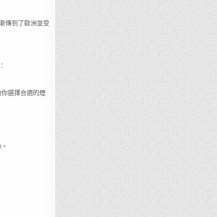
漸傳到了歐洲並受
：
助你選擇合適的煙
絲。