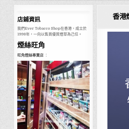
香港
店鋪
資訊
我們Ever Tobacco Shop在香港，成立於
1998年，一向以售買優質煙草為己任。
煙絲旺角
旺角煙絲專賣店
：