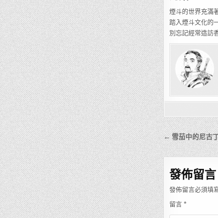
煙斗的世界充滿
踏入煙斗文化的
別忘記經常造訪
文
← 雪茄中的尼古
章
導
發佈留言
覽
發佈留言必須填
留言
*