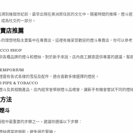
追溯到幾個世紀前，最早出現在美洲原住民的文化中。隨著時間的推移，煙斗逐
，成為社交的一部分。
賣店推薦
斗的理想地點主要集中在專賣店。這裡有幾家受歡迎的煙斗專賣店，你可以參考
CCO SHOP
供各種品牌的煙斗和煙絲，對於新手來說，店內員工願意提供專業的建議，幫
 EMPORIUM
裡還有各式各樣的雪茄及配件，適合喜歡多樣選擇的煙民。
 PIPE & TOBACCO
煙斗及其相關產品，店內經常會舉辦煙斗品嚐會，讓新手有機會嘗試不同的煙
方法
煙斗
過程中最重要的步驟之一。建議你遵循以下步驟：
煙絲適當地撥鬆，避免過於緊繃。