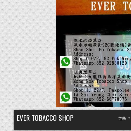
Skip
EVER TOBACCO SHOP
煙絲
to
content