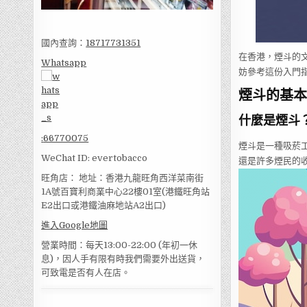
國內查詢：
18717731351
在香港，煙斗的
Whatsapp
妨參考這份入門
煙斗的基本
什麼是煙斗
:
66770075
煙斗是一種吸菸
WeChat ID: evertobacco
還是許多煙民的
旺角店： 地址：香港九龍旺角西洋菜南街
1A號百寶利商業中心22樓01室(港鐵旺角站
E2出口或港鐵油麻地站A2出口)
進入Google地圖
營業時間：每天13:00-22:00 (年初一休
息)，因人手有限有時我們需要外出送貨，
可致電是否有人在店。