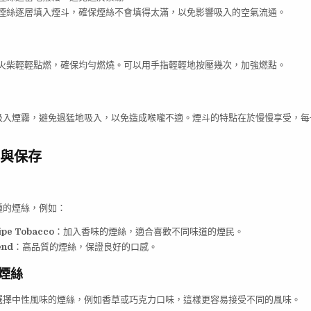
煙絲逐層填入煙斗，確保煙絲不會填得太滿，以免影響吸入的空氣流通。
火柴輕輕點燃，確保均勻燃燒。可以用手指輕輕地按壓幾次，加強燃點。
吸入煙霧，避免過猛地吸入，以免造成喉嚨不適。煙斗的特點在於慢慢享受，每
與保存
種的煙絲，例如：
ipe Tobacco
：加入香味的煙絲，適合喜歡不同味道的煙民。
end
：高品質的煙絲，保證良好的口感。
煙絲
選擇中性風味的煙絲，例如香草或巧克力口味，這樣更容易接受不同的風味。