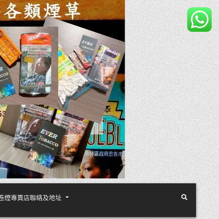
煙絲手卷煙專賣店聯絡及地址