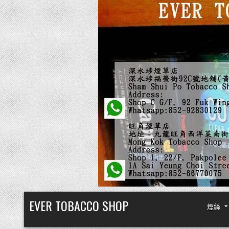
Skip
EVER TOBACCO SHOP
煙絲
to
content