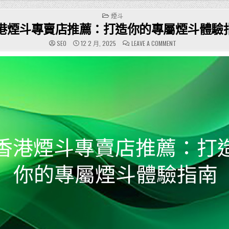
POSTED
煙斗
IN
港煙斗專賣店推薦：打造你的專屬煙斗體驗
ON
SEO
12 2 月, 2025
LEAVE A COMMENT
香
港
煙
斗
專
賣
店
推
薦：
打
造
你
的
專
屬
煙
斗
體
驗
指
南