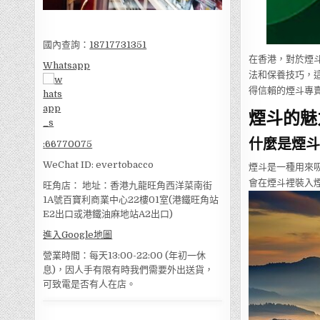
國內查詢：
18717731351
在香港，對於煙
Whatsapp
法和保養技巧，
得信賴的煙斗專
煙斗的魅
什麼是煙斗
:
66770075
WeChat ID: evertobacco
煙斗是一種用來
會在煙斗裡裝入
旺角店： 地址：香港九龍旺角西洋菜南街
1A號百寶利商業中心22樓01室(港鐵旺角站
E2出口或港鐵油麻地站A2出口)
進入Google地圖
營業時間：每天13:00-22:00 (年初一休
息)，因人手有限有時我們需要外出送貨，
可致電是否有人在店。