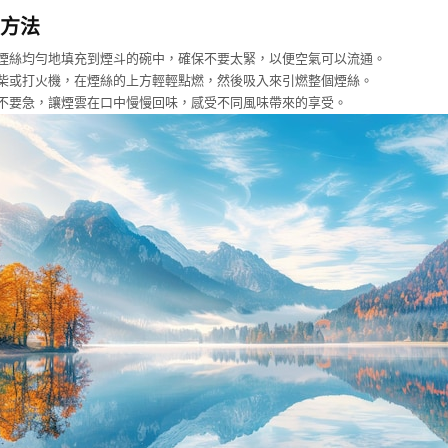
方法
煙絲均勻地填充到煙斗的碗中，確保不要太緊，以便空氣可以流通。
柴或打火機，在煙絲的上方輕輕點燃，然後吸入來引燃整個煙絲。
不要急，讓煙雲在口中慢慢回味，感受不同風味帶來的享受。