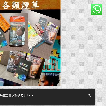
煙絲手卷煙專賣店聯絡及地址