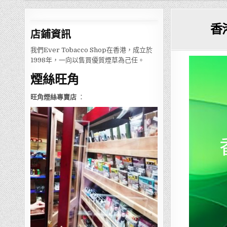
香
店鋪
資訊
我們Ever Tobacco Shop在香港，成立於
1998年，一向以售買優質煙草為己任。
煙絲旺角
旺角煙絲專賣店
：