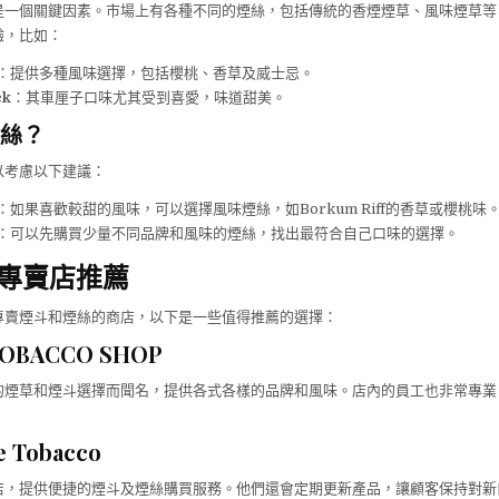
是一個關鍵因素。市場上有各種不同的煙絲，包括傳統的香煙煙草、風味煙草等
驗，比如：
：提供多種風味選擇，包括櫻桃、香草及威士忌。
ck
：其車厘子口味尤其受到喜愛，味道甜美。
絲？
以考慮以下建議：
：如果喜歡較甜的風味，可以選擇風味煙絲，如Borkum Riff的香草或櫻桃味
：可以先購買少量不同品牌和風味的煙絲，找出最符合自己口味的選擇。
專賣店推薦
專賣煙斗和煙絲的商店，以下是一些值得推薦的選擇：
TOBACCO SHOP
的煙草和煙斗選擇而聞名，提供各式各樣的品牌和風味。店內的員工也非常專業
e Tobacco
店，提供便捷的煙斗及煙絲購買服務。他們還會定期更新產品，讓顧客保持對新