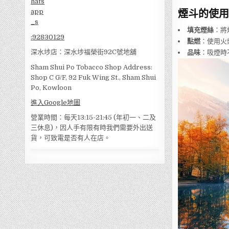
煙斗的使用
填充煙絲
：將
:
92830129
點燃
：使用火
深水埗店：深水埗福榮街92C號地舖
品味
：吸煙時
Sham Shui Po Tobacco Shop Address:
Shop C G/F, 92 Fuk Wing St., Sham Shui
Po, Kowloon
進入Google地圖
營業時間：每天13:15-21:45 (年初一、二及
三休息)，因人手有限有時我們需要外出送
貨，可致電是否有人在店。