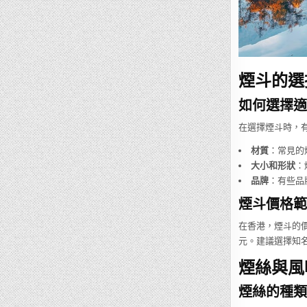
煙斗的選
如何選擇適
在選擇煙斗時，
材質
：常見的
大小和形狀
：
品牌
：有些品牌
煙斗價格範
在香港，煙斗的價
元。建議選擇知
煙絲與風
煙絲的種類