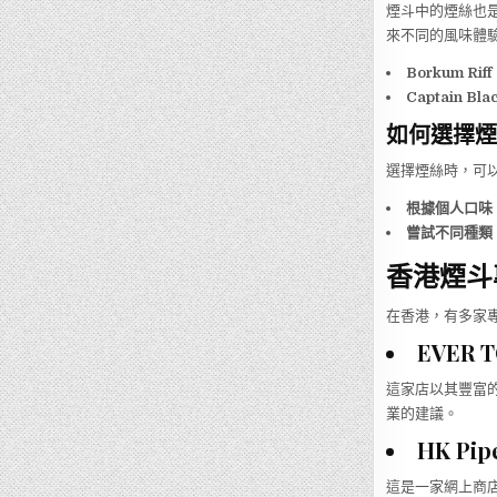
煙斗中的煙絲也
來不同的風味體
Borkum Riff
Captain Bla
如何選擇煙
選擇煙絲時，可
根據個人口味
嘗試不同種類
香港煙斗
在香港，有多家
EVER 
這家店以其豐富
業的建議。
HK Pip
這是一家網上商