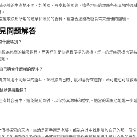
絲品牌的生產地不同，如英國、丹麥和美國等，這些地區的煙絲各有其獨特風
術。
重度取決於所用的煙草和添加的香料，輕重合適能為吸食帶來最佳的體驗。
常見問題解答
有什麼區別？
提供較為悠閒的抽吸過程，而香煙則是快速且便捷的選擇。煙斗的煙絲選擇也更
加劑。
道自己適合什麼樣的煙斗？
專賣店試用不同類型的煙斗，並根據自己的手感和喜好來選擇，若可能也可請教
煙絲以保持新鮮？
放在密封容器中，避免陽光直射，以保持其滋味和香氣。適當的濕度也能進一步
片值得探索的天地，無論是新手還是老饕，都能在其中找到屬於自己的那一份愉
到各式各樣的煙斗及煙絲，希望這篇指南能幫助你更輕鬆地進入煙斗文化的行列