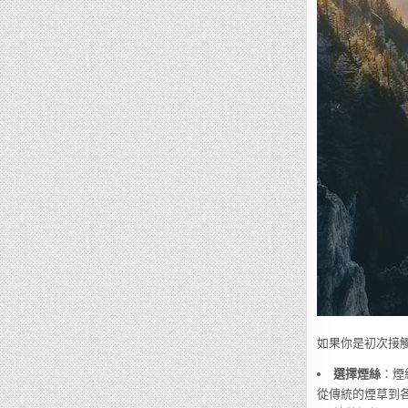
如果你是初次接
選擇煙絲
：煙
從傳統的煙草到