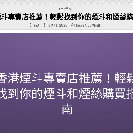
POSTED
煙斗
IN
煙斗專賣店推薦！輕鬆找到你的煙斗和煙絲
ON
SEO
16 3 月, 2025
LEAVE A COMMENT
香
港
煙
斗
專
賣
店
推
薦！
輕
鬆
找
到
你
的
煙
斗
和
煙
絲
購
買
指
南