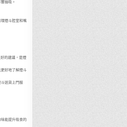
影響抽吸。
清理煙斗腔室和嘴
良好的建議，是煙
能更好地了解煙斗
煙斗送貨上門服
口味能提升吸食的