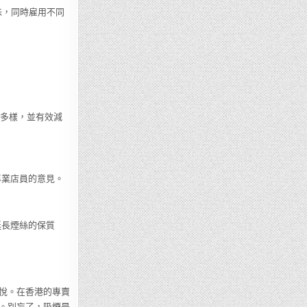
味，同時雇用不同
為多樣，並有效減
專業店員的意見。
延長煙絲的保質
悅。在香港的專賣
。別忘了，吸煙是