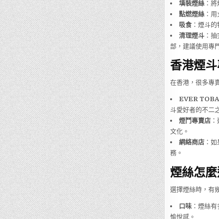
填裝煙絲
：將
點燃煙絲
：用
吸食
：煙斗的
清理煙斗
：抽
部，建議使用專
香港煙斗
在香港，很多專
EVER TOBA
斗愛好者的不二
煙鬥專賣店
：
文化。
網絡商店
：如
務。
煙絲怎麼
選擇煙絲時，有
口味
：煙絲有
愉悅感。