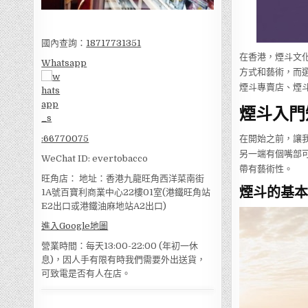
國內查詢：
18717731351
在香港，煙斗文
Whatsapp
方式和藝術，而
煙斗專賣店、煙
煙斗入門
在開始之前，讓
:
66770075
另一端有個嘴部
WeChat ID: evertobacco
帶有藝術性。
旺角店： 地址：香港九龍旺角西洋菜南街
煙斗的基本
1A號百寶利商業中心22樓01室(港鐵旺角站
E2出口或港鐵油麻地站A2出口)
進入Google地圖
營業時間：每天13:00-22:00 (年初一休
息)，因人手有限有時我們需要外出送貨，
可致電是否有人在店。