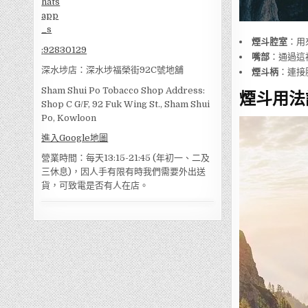
煙斗腔室
：用
:
92830129
嘴部
：通過這
深水埗店：深水埗福榮街92C號地舖
煙斗柄
：連接
Sham Shui Po Tobacco Shop Address:
煙斗用法
Shop C G/F, 92 Fuk Wing St., Sham Shui
Po, Kowloon
進入Google地圖
營業時間：每天13:15-21:45 (年初一、二及
三休息)，因人手有限有時我們需要外出送
貨，可致電是否有人在店。