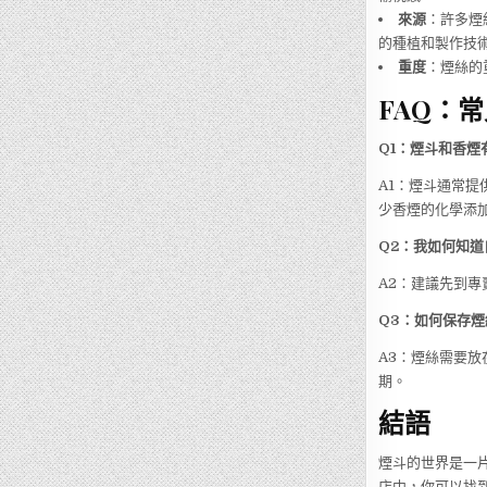
來源
：許多煙
的種植和製作技
重度
：煙絲的
FAQ：
Q1：煙斗和香煙
A1：煙斗通常
少香煙的化學添
Q2：我如何知
A2：建議先到
Q3：如何保存
A3：煙絲需要
期。
結語
煙斗的世界是一
店中，你可以找