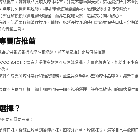
煙絲攤平，輕輕地將其填入煙斗腔室，注意不要壓得太緊，這樣燃燒時才不會
火柴或打火機點燃煙絲，利用圓周運動輕輕抽吸，這樣煙絲才會均匀燃燒。
特點在於慢慢欣賞煙霧的過程，而非急促地吸食，這需要時間和耐心。
完後，記得要仔細清理煙斗，這樣可以延長煙斗的使用壽命並保持口味。定期
門的清潔工具。
專賣店推薦
賣店提供各式各樣的煙斗和煙絲。以下幾家店鋪非常值得推薦：
CCO SHOP
：這家店提供多款煙斗及煙絲選擇，店員也很專業，能給出不少
之選。
這裡有專業的煙斗製作和維護服務，並且常會舉辦小型的煙斗品鑒會，讓新手
果你不方便到店裡，網上購買也是一個不錯的選擇，許多易於使用的網站提供
選擇？
幾個要素需要考慮：
多種口味，從純正煙草到各種香味，如發芽香草、煙熏味等，選擇自己喜歡的