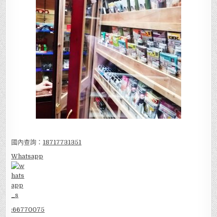
國內查詢：
18717731351
Whatsapp
:
66770075