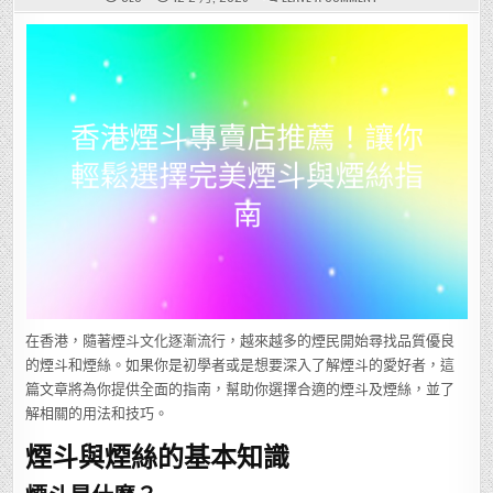
香
港
煙
斗
專
賣
店
推
薦！
讓
你
輕
鬆
選
擇
完
美
煙
斗
與
煙
絲
指
南
在香港，隨著煙斗文化逐漸流行，越來越多的煙民開始尋找品質優良
的煙斗和煙絲。如果你是初學者或是想要深入了解煙斗的愛好者，這
篇文章將為你提供全面的指南，幫助你選擇合適的煙斗及煙絲，並了
解相關的用法和技巧。
煙斗與煙絲的基本知識