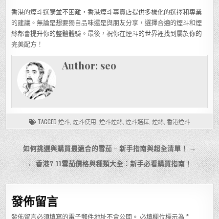
香港的煙斗選購並不困難，香港煙斗專賣店提供多樣化的選擇和專業
的建議。無論是想要獨自品味還是與朋友分享，選擇合適的煙斗和煙
絲都會提升你的整體體驗。最後，祝你在煙斗的世界裡找到屬於你的
完美配方！
Author:
seo
TAGGED
煙斗
,
煙斗使用
,
煙斗煙絲
,
煙斗選擇
,
煙絲
,
香港煙斗
文
如何挑選與購買最適合的雪茄 – 新手指南與超全清單！ →
章
← 香港7-11雪茄價格與種類大全：新手必看購買指南！
導
覽
發佈留言
發佈留言必須填寫的電子郵件地址不會公開。
必填欄位標示為
*