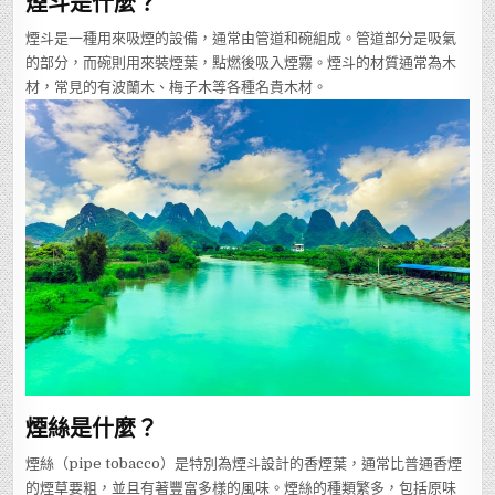
煙斗是什麼？
煙斗是一種用來吸煙的設備，通常由管道和碗組成。管道部分是吸氣
的部分，而碗則用來裝煙葉，點燃後吸入煙霧。煙斗的材質通常為木
材，常見的有波蘭木、梅子木等各種名貴木材。
煙絲是什麼？
煙絲（pipe tobacco）是特別為煙斗設計的香煙葉，通常比普通香煙
的煙草要粗，並且有著豐富多樣的風味。煙絲的種類繁多，包括原味