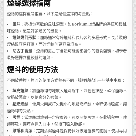
煙絲選擇指南
煙絲的選擇至關重要，以下是幾個選擇的考量點：
風味
：選擇你喜歡的風味類型，如Borkum Riff品牌的香草和櫻桃
味煙絲，這是許多煙民的最愛。
煙絲幾何形狀
：煙絲通常有碎煙絲和長片裝的多種形式。長片裝的
煙絲較容易打團，而碎煙絲則更容易填充。
尼古丁含量
：煙絲的尼古丁含量可能會影響你的吸食體驗，初學者
最好選擇含量較低的煙絲。
煙斗的使用方法
不同於香煙，煙斗的使用方式稍有不同，這裡總結出一些基本步驟：
填充煙絲
：將煙絲均勻地放入煙斗碗中，並輕輕按壓，確保煙絲不
會過於緊實，以便良好的通氣。
點燃煙絲
：使用火柴或打火機小心地點燃煙絲，全程保持吸氣，讓
煙絲均勻受熱。
吸煙
：當煙絲燃燒到一定程度後，可以開始吸煙。在此過程中，建
議輕吸，讓煙霧進入口中，然後再吸入肺部。
維護和清潔
：定期清潔煙斗是保持良好吸煙體驗的關鍵。使用專用