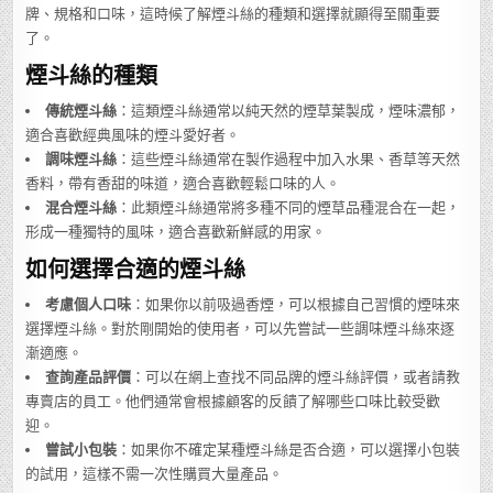
牌、規格和口味，這時候了解煙斗絲的種類和選擇就顯得至關重要
了。
煙斗絲的種類
傳統煙斗絲
：這類煙斗絲通常以純天然的煙草葉製成，煙味濃郁，
適合喜歡經典風味的煙斗愛好者。
調味煙斗絲
：這些煙斗絲通常在製作過程中加入水果、香草等天然
香料，帶有香甜的味道，適合喜歡輕鬆口味的人。
混合煙斗絲
：此類煙斗絲通常將多種不同的煙草品種混合在一起，
形成一種獨特的風味，適合喜歡新鮮感的用家。
如何選擇合適的煙斗絲
考慮個人口味
：如果你以前吸過香煙，可以根據自己習慣的煙味來
選擇煙斗絲。對於剛開始的使用者，可以先嘗試一些調味煙斗絲來逐
漸適應。
查詢產品評價
：可以在網上查找不同品牌的煙斗絲評價，或者請教
專賣店的員工。他們通常會根據顧客的反饋了解哪些口味比較受歡
迎。
嘗試小包裝
：如果你不確定某種煙斗絲是否合適，可以選擇小包裝
的試用，這樣不需一次性購買大量產品。