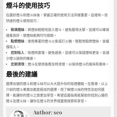
煙斗的使用技巧
在選好煙斗和煙斗絲後，掌握正確的使用方法同樣重要。這裡有一些
快速的煙斗使用技巧：
裝填煙絲
：將煙絲輕輕地放入煙斗，避免壓得太緊，這樣可以確保
通風良好，使煙絲能夠均勻燒燬。
點燃煙絲
：使用專業的煙斗火柴或打火機，輕輕地點燃煙絲，並緩
慢吸入。
控制吸入
：吸煙時要慢，避免過急，這樣可以保證煙味更佳，並減
少煙斗過熱的機會。
定期清理
：煙斗在使用後應及時清理，以保持煙斗的風味和壽命。
最後的建議
選擇合適的煙斗和煙斗絲可以大大提升你的吸煙體驗。在香港，以上
介紹的煙斗專賣店都是極佳的選擇，而了解煙斗絲的特性及如何選
擇，能讓你的煙斗之旅更加享受。希望這篇指南能幫助你找到心儀的
煙斗及煙斗絲，讓你在煙斗的世界裡盡情探索和享受。
Author:
seo