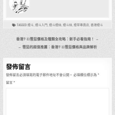
TAGGED
煙斗
,
煙斗入門
,
煙斗煙絲
,
煙斗絲
,
煙草專賣店
,
香港煙斗
文
香港7-11雪茄價格及種類全攻略：新手必看指南！ →
章
← 雪茄的超值推薦：香港7-11雪茄價格與品牌解析
導
覽
發佈留言
發佈留言必須填寫的電子郵件地址不會公開。
必填欄位標示為
*
留言
*