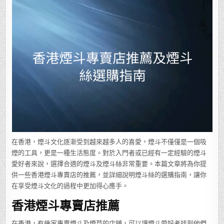
煙
斗
專
賣
店
推
薦
及
煙
斗
絲
選
購
指
南
在香港，煙斗文化逐漸受到越來越多人的喜愛，煙斗不僅僅是一個吸
煙的工具，更是一種生活態度。對於入門者或已經有一定經驗的煙斗
愛好者來說，選擇合適的煙斗及煙斗絲非常重要。本篇文章將為你提
供一些香港煙斗專賣店的推薦，並詳細說明煙斗絲的選購指南，讓你
在享受煙斗文化的過程中更加得心應手。
香港煙斗專賣店推薦
在香港，有幾家專賣煙斗及煙草的店鋪，可以讓煙斗愛好者找到他們