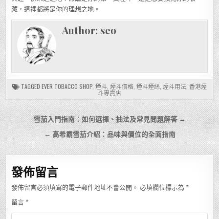
藏，這裡都將是你的理想之地。
Author:
seo
TAGGED
EVER TOBACCO SHOP
,
煙斗
,
煙斗價格
,
煙斗煙絲
,
煙斗用法
,
香港煙
斗專賣店
文
雪茄入門指南：如何選擇、抽法及常見問題解答 →
章
← 高希霸雪茄介紹：品味與價位的全面指南
導
覽
發佈留言
發佈留言必須填寫的電子郵件地址不會公開。
必填欄位標示為
*
留言
*