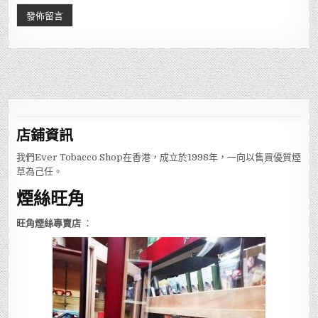
店鋪
資訊
我們Ever Tobacco Shop在香港，成立於1998年，一向以售買優質煙
草為己任。
煙絲旺角
旺角煙絲專賣店
：