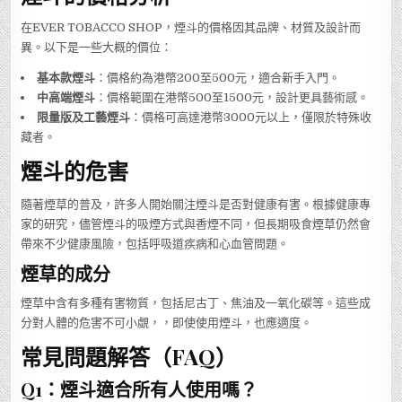
在EVER TOBACCO SHOP，煙斗的價格因其品牌、材質及設計而
異。以下是一些大概的價位：
基本款煙斗
：價格約為港幣200至500元，適合新手入門。
中高端煙斗
：價格範圍在港幣500至1500元，設計更具藝術感。
限量版及工藝煙斗
：價格可高達港幣3000元以上，僅限於特殊收
藏者。
煙斗的危害
隨著煙草的普及，許多人開始關注煙斗是否對健康有害。根據健康專
家的研究，儘管煙斗的吸煙方式與香煙不同，但長期吸食煙草仍然會
帶來不少健康風險，包括呼吸道疾病和心血管問題。
煙草的成分
煙草中含有多種有害物質，包括尼古丁、焦油及一氧化碳等。這些成
分對人體的危害不可小覷，，即使使用煙斗，也應適度。
常見問題解答（FAQ）
Q1：煙斗適合所有人使用嗎？