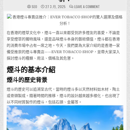
ON
SEO
27 3 月, 2025
LEAVE A COMMENT
香
港
煙
斗
專
賣
店
在香港的煙草文化中，煙斗一直以來都受到許多煙友的喜愛。不論是
推
介：
享受煙草的獨特風味，還是品味煙斗本身的藝術價值，煙斗都在香港
EVER
TOBACCO
的消費市場中占有一席之地。今天，我們要為大家介紹的是香港一家
SHOP
的
備受推崇的煙斗專賣店——EVER TOBACCO SHOP，並帶大家深入
驚
探討煙斗的種類、用法、價格及其危害。
人
選
擇
煙斗的基本介紹
及
價
格
煙斗的歷史背景
分
析！
煙斗的歷史可以追溯至古代，當時的煙斗多以天然材料如木材、陶土
或骨頭製成。隨著時間的推移，煙斗的設計越來越多樣化，也出現了
以不同材質製作的煙斗，包括石頭、金屬等。