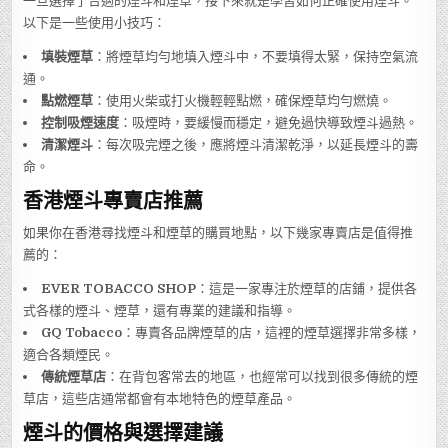
一旦選擇了合適的煙斗和煙草，接下來就是學習如何正確使用煙斗。
以下是一些使用小技巧：
填裝煙草
：將煙草均勻地填入煙斗中，不要填得太緊，保持空氣流
通。
點燃煙草
：使用火柴或打火機輕輕點燃，確保煙草均勻燃燒。
控制吸煙速度
：吸煙時，要緩慢而穩定，避免過快導致煙斗過熱。
清潔煙斗
：每次吸完煙之後，應將煙斗清潔乾淨，以延長煙斗的壽
命。
香港煙斗專賣店推薦
如果你在香港尋找煙斗和煙草的購買地點，以下幾家專賣店是值得推
薦的：
EVER TOBACCO SHOP
：這是一家專注於煙草的店鋪，提供各
式各樣的煙斗、煙草，還有專業的建議和指導。
GQ Tobacco
：專賣各品牌煙草的店，這裡的煙草選擇非常多樣，
適合各類煙民。
傳統煙草店
：在背包客常去的地區，也經常可以找到很多傳統的煙
草店，這些店通常都會有本地特色的煙草產品。
煙斗的價格與選擇建議