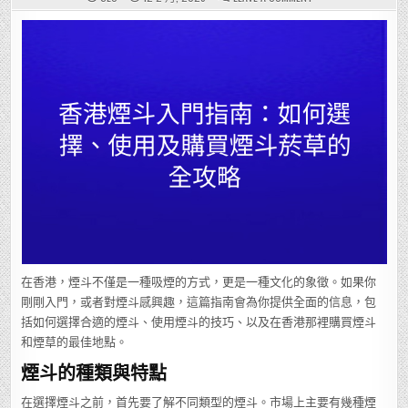
香
港
煙
斗
入
門
指
南：
如
何
選
擇、
使
用
及
購
買
煙
斗
菸
草
的
全
攻
略
在香港，煙斗不僅是一種吸煙的方式，更是一種文化的象徵。如果你
剛剛入門，或者對煙斗感興趣，這篇指南會為你提供全面的信息，包
括如何選擇合適的煙斗、使用煙斗的技巧、以及在香港那裡購買煙斗
和煙草的最佳地點。
煙斗的種類與特點
在選擇煙斗之前，首先要了解不同類型的煙斗。市場上主要有幾種煙