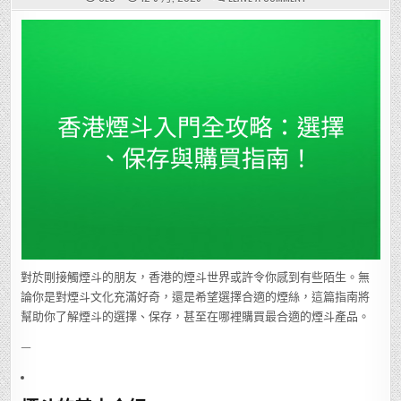
香
港
煙
斗
入
門
全
攻
略：
選
擇、
保
存
與
購
買
指
南！
對於剛接觸煙斗的朋友，香港的煙斗世界或許令你感到有些陌生。無
論你是對煙斗文化充滿好奇，還是希望選擇合適的煙絲，這篇指南將
幫助你了解煙斗的選擇、保存，甚至在哪裡購買最合適的煙斗產品。
—