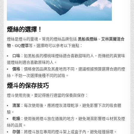
煙絲的選擇！
煙絲是煙斗的靈魂。常見的煙絲品牌包括
黑船長煙絲
、
艾林莫爾混合
物
、
GQ煙草
等。選擇時可以參考以下幾點：
口味
：如黑船長的櫻桃味煙絲適合喜歡甜味的人，而傳統的真實味
道煙絲則適合喜歡原味的人。
價格
：價格會因品牌及其產地而不同，建議根據預算選擇合適的煙
絲，不妨一次選擇幾種不同的試吸。
煙斗的保存技巧
煙斗使用完後，要記得進行適當的保養與保存：
清潔
：每次使用後，應將煙灰清理乾淨，避免影響下次的吸食體
驗。
乾燥
：使用後將煙斗放在通風的地方，避免潮濕影響煙斗材質及煙
絲的品質。
存儲
：將煙斗放在專用的煙斗架上或盒子內，避免碰撞損壞。