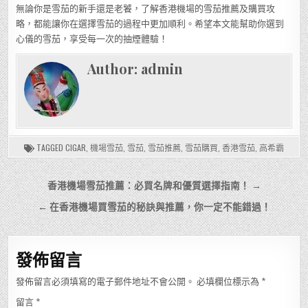
無論你是雪茄的新手還是老饕，了解香港機場的雪茄推薦及購買攻
略，都能讓你在選擇雪茄的過程中更加順利。希望本文能幫助你選到
心儀的雪茄，享受每一次的抽煙體驗！
Author:
admin
TAGGED
CIGAR
,
機場雪茄
,
雪茄
,
雪茄推薦
,
雪茄購買
,
香港雪茄
,
高希霸
文
香港機場雪茄推薦：必買名牌和優質選擇指南！ →
章
← 在香港機場買雪茄的秘訣與推薦，你一定不能錯過！
導
覽
發佈留言
發佈留言必須填寫的電子郵件地址不會公開。
必填欄位標示為
*
留言
*