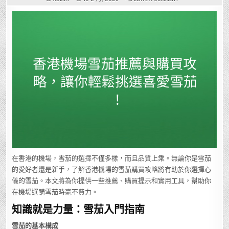
香
港
機
場
雪
茄
推
薦
與
購
買
攻
略，
讓
你
輕
鬆
挑
選
喜
愛
雪
茄！
在香港的機場，雪茄的選擇不僅多樣，而且品質上乘。無論你是雪茄
的愛好者還是新手，了解香港機場的雪茄購買攻略將有助於你選擇心
儀的雪茄。本文將為你提供一些推薦、購買提示和實用工具，幫助你
在機場選購雪茄時毫不費力。
知識就是力量：雪茄入門指南
雪茄的基本構成