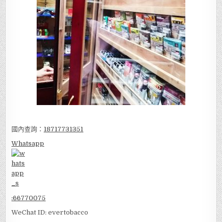
國內查詢：
18717731351
Whatsapp
:
66770075
WeChat ID: evertobacco