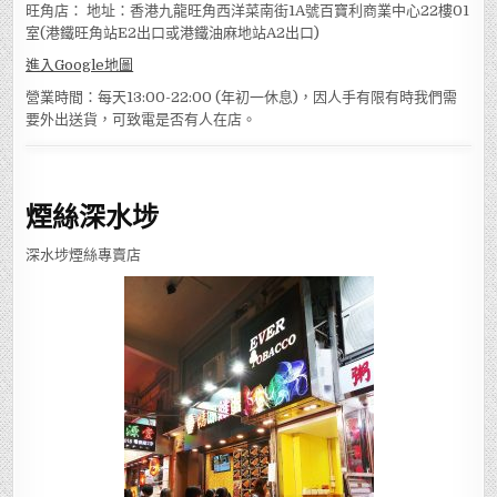
旺角店： 地址：香港九龍旺角西洋菜南街1A號百寶利商業中心22樓01
室(港鐵旺角站E2出口或港鐵油麻地站A2出口)
進入Google地圖
營業時間：每天13:00-22:00 (年初一休息)，因人手有限有時我們需
要外出送貨，可致電是否有人在店。
煙絲深水埗
深水埗煙絲專賣店