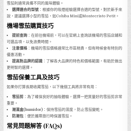
雪茄則通常具備不同的風味體驗。
選擇適合的型號
：根據你的吸煙經驗選擇合適的型號，對於新手來
說，建議選擇小型的雪茄，如Cohiba Mini或Montecristo Petit。
機場雪茄購買技巧
提前查詢
：在前往機場前，可以在官網上查詢該機場的雪茄店鋪和
可選品項，以免浪費時間。
注意價格
：機場的雪茄價格通常比市區稍貴，但有時候會有特別的
優惠活動。
提高對品牌的認識
：了解各大品牌的特色和價格範圍，有助於做出
更明智的選擇。
雪茄保養工具及技巧
如果你打算長期收藏雪茄，以下幾個工具將非常有用：
雪茄剪
：為了確保良好的抽吸體驗，選擇一把質量好的雪茄剪非常
重要。
潮濕盒(humidor)
：保持雪茄的濕度，防止雪茄變乾。
防潮包
：便於攜帶旅行時保護雪茄。
常見問題解答 (FAQs)