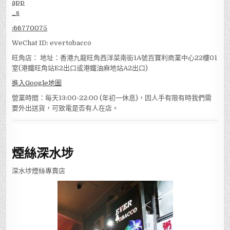
:
66770075
WeChat ID: evertobacco
旺角店： 地址：香港九龍旺角西洋菜南街1A號百寶利商業中心22樓01
室(港鐵旺角站E2出口或港鐵油麻地站A2出口)
進入Google地圖
營業時間：每天13:00-22:00 (年初一休息)，因人手有限有時我們需
要外出送貨，可致電是否有人在店。
煙絲深水埗
深水埗煙絲專賣店