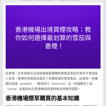
香
港
機
場
出
境
買
煙
攻
略：
教
你
如
何
選
擇
最
划
算
的
雪
茄
與
香
煙！
在香港，許多旅客在出境前都會選擇購買香煙或雪茄作為伴手禮或個
人享受。香港的免稅商店提供了各種各樣的煙草產品，這裡有一些購
煙的指南（guides）、實用技巧（how-tos）及一些推薦的工具
（tools）來幫助你在香港機場買煙時做出明智的選擇。
香港機場煙草購買的基本知識