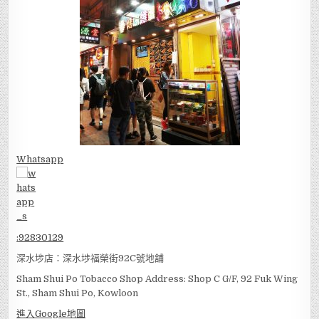
Whatsapp
:
92830129
深水埗店：深水埗福榮街92C號地舖
Sham Shui Po Tobacco Shop Address: Shop C G/F, 92 Fuk Wing
St., Sham Shui Po, Kowloon
進入Google地圖