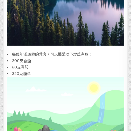
每位年滿18歲的乘客，可以攜帶以下煙草產品：
200支香煙
50支雪茄
250克煙草