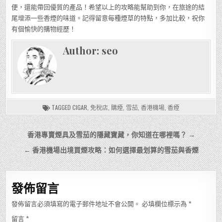
便，還能帶回優質的產品！希望以上的攻略能幫助到你，在旅途的結
尾增添一些香煙的味道。記得留意每種煙草的特點，多加比較，祝你
有個愉快的購物經歷！
Author:
seo
TAGGED
CIGAR
,
免稅店
,
購煙
,
雪茄
,
香港機場
,
香煙
文
香港專賣煙具及雪茄的隱藏寶藏，你知道在哪裡嗎？ →
章
← 香港機場出境買煙攻略：如何選擇最划算的雪茄與香煙
導
覽
發佈留言
發佈留言必須填寫的電子郵件地址不會公開。
必填欄位標示為
*
留言
*