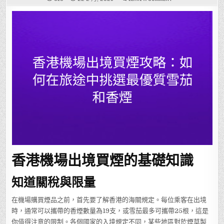
香
港
機
場
出
境
買
煙
攻
略：
如
何
在
旅
途
中
挑
選
最
優
質
雪
茄
和
香
煙
香港機場出境買煙的基礎知識
知道關稅與限量
在機場購買煙品之前，首先要了解香港的海關規定。每位乘客在出境
時，通常可以攜帶的香煙數量為19支，或雪茄最多可攜帶25根，這是
你值得注意的限制。各個國家的入境規定不同，某些地區對於煙草製