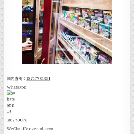
國內查詢：
18717731351
Whatsapp
:
66770075
WeChat ID: evertobacco