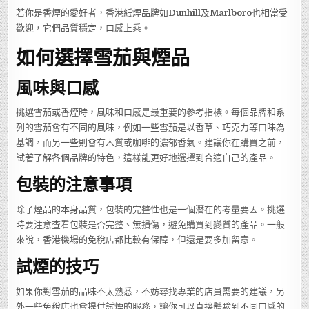
若你是香煙的愛好者，香港紙煙品牌如
Dunhill
及
Marlboro
也相當受
歡迎，它們品質穩定，口感上乘。
如何選擇雪茄與煙品
風味與口感
挑選雪茄或香煙時，風味和口感是最重要的參考指標。每個品牌和系
列的雪茄會有不同的風味，例如一些雪茄是以香草、巧克力等口味為
基調，而另一些則會有木質或咖啡的濃郁香氣。建議你在購買之前，
試著了解各個品牌的特色，這樣能更好地選擇到合適自己的產品。
包裝的注意事項
除了煙品的本身品質，包裝的完整性也是一個潛在的考量要因。挑選
時要注意查看包裝是否完整、無損傷，避免購買到變質的產品。一般
來說，香港機場的免稅店都比較有保障，但還是要多加留意。
試煙的技巧
如果你對雪茄的品味不太熟悉，不妨尋找專業的店員需要的建議，另
外一些免稅店也會提供試煙的服務，讓你可以直接體驗到不同口感的