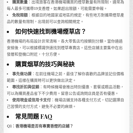
購買數量
：出境旅客在香港機場購買的煙草數量有所限制，通常為
每人最多可攜帶19支香煙。如果超出限額，可能需要申報。
免稅限額
：根據目的地國家或地區的規定，有些地方對攜帶煙草產
品的數量有限制，出境前可以查詢相關規定。
如何快速找到機場煙草店？
香港機場的布局設計非常清晰，各大零售店均按類別分類。當你通過
安檢後，可以根據標識快速找到煙草專賣店。這些店鋪主要集中在出
發層和登機口附近，十分方便。
購買烟草的技巧與秘訣
事先做功課
：在前往機場之前，最佳了解你喜歡的品牌並記住價格
範圍。這樣在購買時可以更快做出決定。
尋找折扣與促銷
：有時候機場會推出特別優惠、套餐或贈品活動，
可以為購買產品省下不少費用。留意公告或詢問店員是否有優惠。
使用現金或信用卡支付
：機場店鋪支持各種支付方式，切記選擇自
己習慣的支付方式，避免不必要的麻煩。
常見問題 FAQ
Q1：香港機場是否有專賣香煙的店鋪？