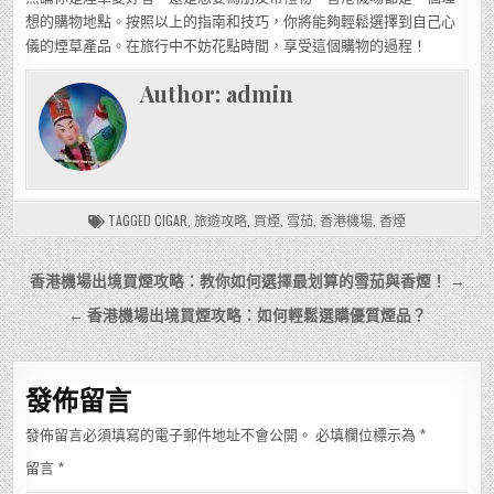
想的購物地點。按照以上的指南和技巧，你將能夠輕鬆選擇到自己心
儀的煙草產品。在旅行中不妨花點時間，享受這個購物的過程！
Author:
admin
TAGGED
CIGAR
,
旅遊攻略
,
買煙
,
雪茄
,
香港機場
,
香煙
文
香港機場出境買煙攻略：教你如何選擇最划算的雪茄與香煙！ →
章
← 香港機場出境買煙攻略：如何輕鬆選購優質煙品？
導
覽
發佈留言
發佈留言必須填寫的電子郵件地址不會公開。
必填欄位標示為
*
留言
*