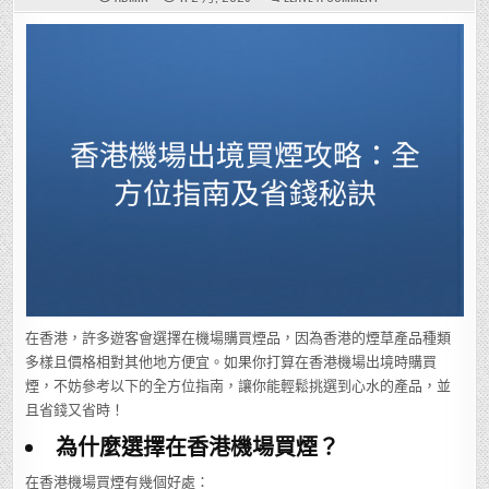
香
港
機
場
出
境
買
煙
攻
略：
全
方
位
指
南
及
省
錢
秘
訣
在香港，許多遊客會選擇在機場購買煙品，因為香港的煙草產品種類
多樣且價格相對其他地方便宜。如果你打算在香港機場出境時購買
煙，不妨參考以下的全方位指南，讓你能輕鬆挑選到心水的產品，並
且省錢又省時！
為什麼選擇在香港機場買煙？
在香港機場買煙有幾個好處：