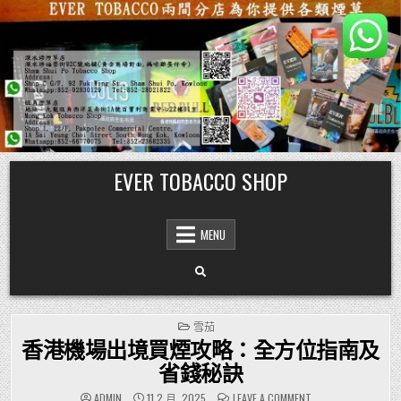
Skip
EVER TOBACCO SHOP
to
content
MENU
POSTED
雪茄
IN
香港機場出境買煙攻略：全方位指南及
省錢秘訣
ON
ADMIN
11 2 月, 2025
LEAVE A COMMENT