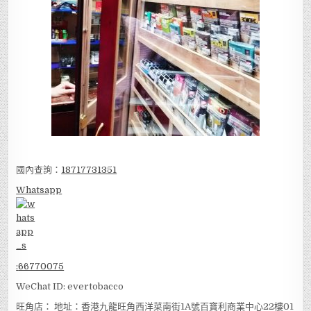
國內查詢：
18717731351
Whatsapp
:
66770075
WeChat ID: evertobacco
旺角店： 地址：香港九龍旺角西洋菜南街1A號百寶利商業中心22樓01