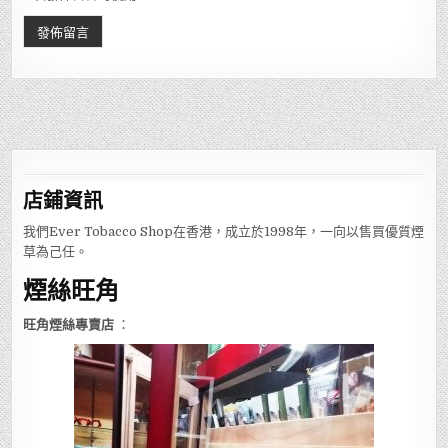
店鋪
資訊
我們Ever Tobacco Shop在香港，成立於1998年，一向以售買優質煙
草為己任。
煙絲旺角
旺角煙絲專賣店
：