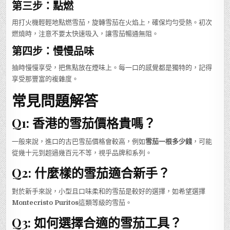
第三步：點燃
用打火機輕輕地點燃雪茄，旋轉雪茄在火焰上，確保均勻受熱。初次
燃燒時，注意不要太快速吸入，讓雪茄暢通無阻。
第四步：慢慢品味
抽時慢慢享受，把焦點放在煙味上。每一口的感覺都是獨特的，記得
享受那豐富的複雜度。
常見問題解答
Q1: 香港的雪茄價格貴嗎？
一般來說，進口的古巴雪茄價格會較高，例如
雪茄一根多少錢
，可能
從幾十元到超過幾百元不等，視乎品牌和系列。
Q2: 什麼樣的雪茄適合新手？
對於新手來說，小型且口味柔和的雪茄是較好的選擇，如希望選擇
Montecristo Puritos
這類等級的雪茄。
Q3: 如何選擇合適的雪茄工具？