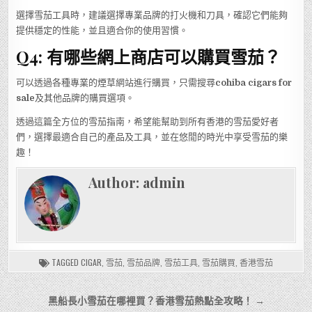
選擇雪茄工具時，建議選擇專業品牌的打火機和刀具，確認它們能夠
提供穩定的性能，並且適合你的使用習慣。
Q4: 有哪些網上商店可以購買雪茄？
可以透過各種專業的煙草網站進行購買，只需搜尋
cohiba cigars for
sale
及其他品牌的購買選項。
透過這篇全方位的雪茄指南，希望能幫助到所有香港的雪茄愛好者
們，選擇最適合自己的產品及工具，並在悠閒的時光中享受雪茄的樂
趣！
Author:
admin
TAGGED
CIGAR
,
雪茄
,
雪茄品牌
,
雪茄工具
,
雪茄購買
,
香港雪茄
文
黑船長小雪茄在哪裡買？香港雪茄熱點全攻略！ →