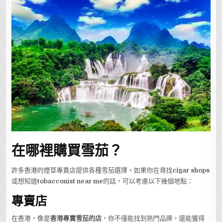
在哪裡購買雪茄？
許多香港的煙草專賣店提供各種雪茄選擇。如果你在尋找
cigar shops
或想知道
tobacconist near me
的話，可以考慮以下幾個地點：
專賣店
在香港，像是
香港專賣雪茄的店
，你不僅能找到熱門品牌，還能獲得