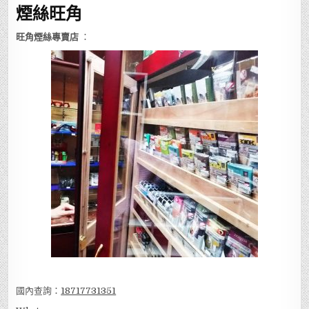
煙絲旺角
旺角煙絲專賣店
：
國內查詢：
18717731351