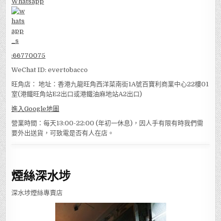
Whatsapp
:
66770075
WeChat ID: evertobacco
旺角店： 地址：香港九龍旺角西洋菜南街1A號百寶利商業中心22樓01
室(港鐵旺角站E2出口或港鐵油麻地站A2出口)
進入Google地圖
營業時間：每天13:00-22:00 (年初一休息)，因人手有限有時我們需
要外出送貨，可致電是否有人在店。
煙絲深水埗
深水埗煙絲專賣店