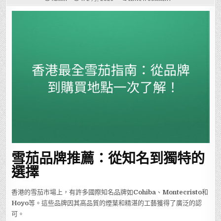
香
港
最
全
雪
茄
指
南：
從
品
牌
到
購
買
地
點
一
次
了
解！
雪茄品牌推薦：從知名到獨特的
選擇
香港的雪茄市場上，有許多國際知名品牌如
Cohiba
、
Montecristo
和
Hoyo
等。這些品牌因其高品質的煙葉和精湛的工藝獲得了廣泛的認
可。