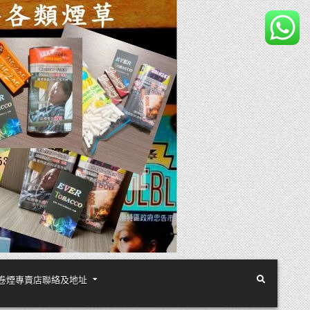
煙絲手卷煙專賣店聯絡及地址