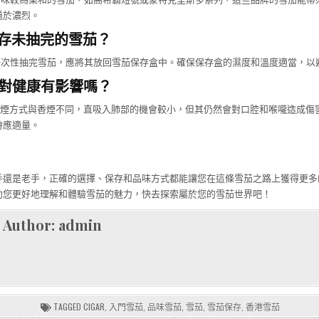
過於濃烈。
何儲存未抽完的雪茄？
能一次性抽完雪茄，應將其放回雪茄保存盒中。確保保存盒的濕度和溫度適當，以
雪茄對健康有影響嗎？
的吸煙方式與香煙不同，直吸入肺部的機會較小，但其仍然會對口腔和喉嚨造成傷
時應適量。
手還是老手，正確的選擇、保存和品味方式都能讓您在這條雪茄之路上獲得更多
助您更好地理解和體驗雪茄的魅力，快去探索屬於您的雪茄世界吧！
Author:
admin
TAGGED
CIGAR
,
入門雪茄
,
品味雪茄
,
雪茄
,
雪茄保存
,
香港雪茄