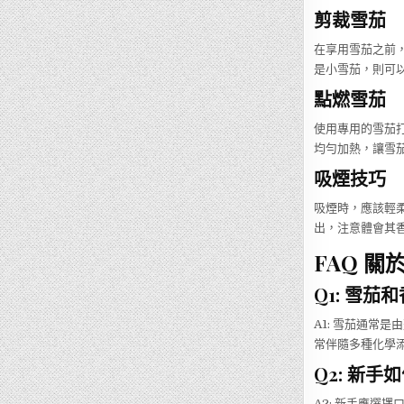
剪裁雪茄
在享用雪茄之前
是小雪茄，則可
點燃雪茄
使用專用的雪茄
均勻加熱，讓雪
吸煙技巧
吸煙時，應該輕
出，注意體會其
FAQ 關
Q1: 雪
A1: 雪茄通常
常伴隨多種化學
Q2: 新
A2: 新手應選