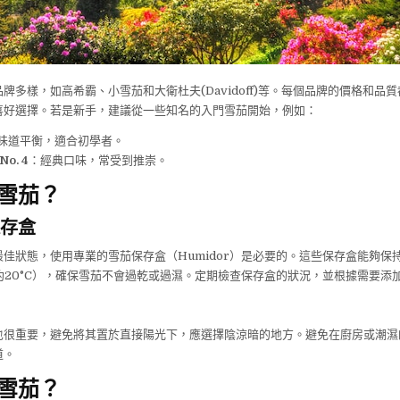
牌多樣，如高希霸、小雪茄和大衛杜夫(Davidoff)等。每個品牌的價格和品
喜好選擇。若是新手，建議從一些知名的入門雪茄開始，例如：
味道平衡，適合初學者。
o. 4
：經典口味，常受到推崇。
雪茄？
存盒
佳狀態，使用專業的雪茄保存盒（Humidor）是必要的。這些保存盒能夠保
約20°C），確保雪茄不會過乾或過濕。定期檢查保存盒的狀況，並根據需要添
也很重要，避免將其置於直接陽光下，應選擇陰涼暗的地方。避免在廚房或潮濕
道。
雪茄？