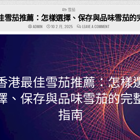
POSTED
雪茄
IN
佳雪茄推薦：怎樣選擇、保存與品味雪茄的
ON
ADMIN
10 2 月, 2025
LEAVE A COMMENT
香
港
最
佳
雪
茄
推
薦：
怎
樣
選
擇、
保
存
與
品
味
雪
茄
的
完
整
指
南