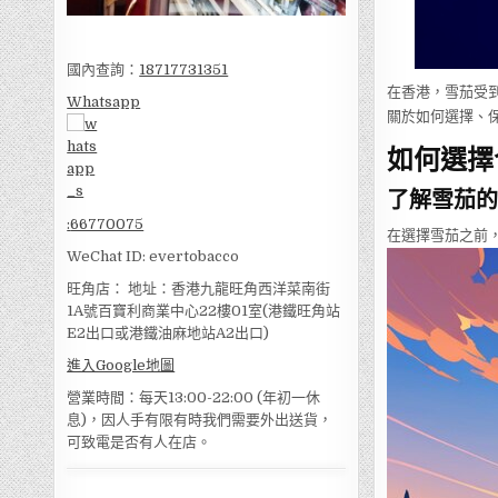
國內查詢：
18717731351
在香港，雪茄受
Whatsapp
關於如何選擇、
如何選擇
了解雪茄的
:
66770075
在選擇雪茄之前
WeChat ID: evertobacco
旺角店： 地址：香港九龍旺角西洋菜南街
1A號百寶利商業中心22樓01室(港鐵旺角站
E2出口或港鐵油麻地站A2出口)
進入Google地圖
營業時間：每天13:00-22:00 (年初一休
息)，因人手有限有時我們需要外出送貨，
可致電是否有人在店。