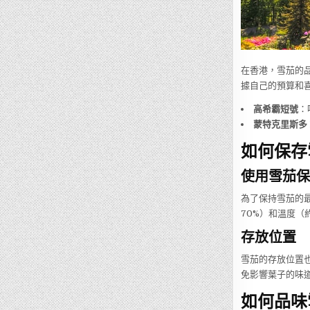
在香港，雪茄的品
據自己的預算和
高希霸短號
：
蒙特克里斯多 N
如何保存
使用雪茄保
為了保持雪茄的最
70%）和溫度（
存放位置
雪茄的存放位置
免影響葉子的味
如何品味