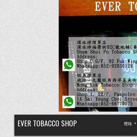
Skip
EVER TOBACCO SHOP
煙絲
to
content