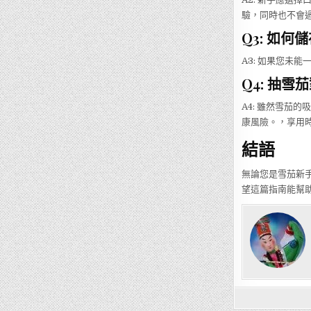
驗，同時也不會
Q3: 如
A3: 如果您未
Q4: 抽
A4: 雖然雪茄
康風險。，享用
結語
無論您是雪茄新
望這篇指南能幫