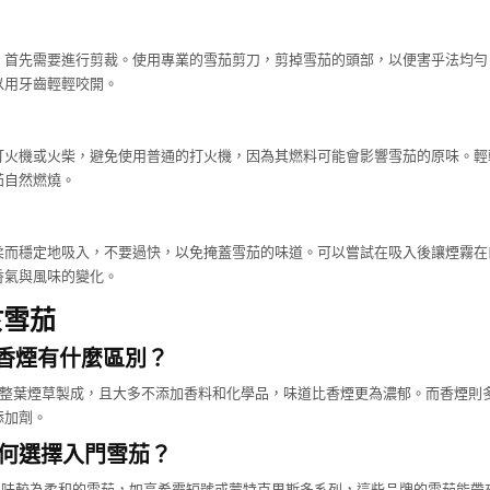
，首先需要進行剪裁。使用專業的雪茄剪刀，剪掉雪茄的頭部，以便害乎法均勻
以用牙齒輕輕咬開。
打火機或火柴，避免使用普通的打火機，因為其燃料可能會影響雪茄的原味。輕
茄自然燃燒。
柔而穩定地吸入，不要過快，以免掩蓋雪茄的味道。可以嘗試在吸入後讓煙霧在
香氣與風味的變化。
於雪茄
茄和香煙有什麼區別？
是由整葉煙草製成，且大多不添加香料和化學品，味道比香煙更為濃郁。而香煙則
添加劑。
手如何選擇入門雪茄？
擇口味較為柔和的雪茄，如高希霸短號或蒙特克里斯多系列，這些品牌的雪茄能帶