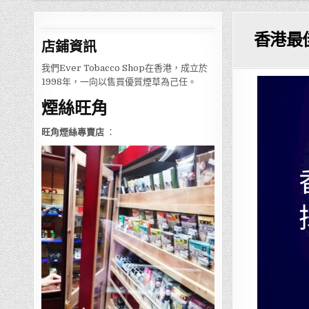
香港最
店鋪
資訊
我們Ever Tobacco Shop在香港，成立於
1998年，一向以售買優質煙草為己任。
煙絲旺角
旺角煙絲專賣店
：