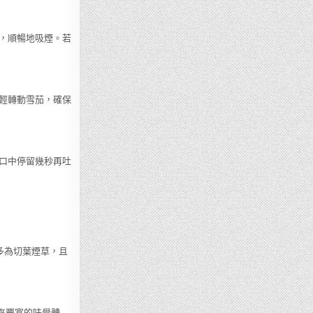
，順暢地吸煙。若
輕轉動雪茄，確保
口中停留幾秒再吐
多為切葉煙草，且
來豐富的味覺體