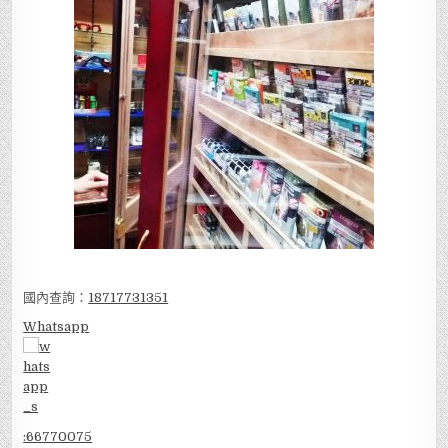
國內查詢：
18717731351
Whatsapp
:
66770075