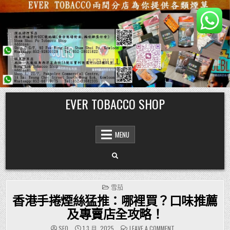
Skip
EVER TOBACCO SHOP
to
content
MENU
POSTED
雪茄
IN
香港手捲煙絲猛推：哪裡買？口味推薦
及專賣店全攻略！
ON
SEO
1 3 月, 2025
LEAVE A COMMENT