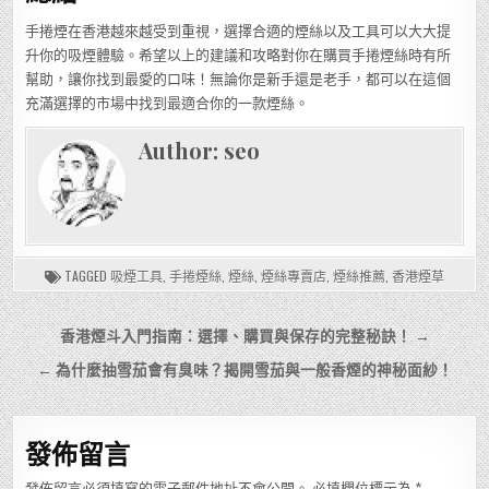
手捲煙在香港越來越受到重視，選擇合適的煙絲以及工具可以大大提
升你的吸煙體驗。希望以上的建議和攻略對你在購買手捲煙絲時有所
幫助，讓你找到最愛的口味！無論你是新手還是老手，都可以在這個
充滿選擇的市場中找到最適合你的一款煙絲。
Author:
seo
TAGGED
吸煙工具
,
手捲煙絲
,
煙絲
,
煙絲專賣店
,
煙絲推薦
,
香港煙草
文
香港煙斗入門指南：選擇、購買與保存的完整秘訣！ →
章
← 為什麼抽雪茄會有臭味？揭開雪茄與一般香煙的神秘面紗！
導
覽
發佈留言
發佈留言必須填寫的電子郵件地址不會公開。
必填欄位標示為
*