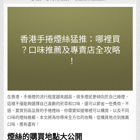
香
港
手
捲
煙
絲
猛
推：
哪
裡
買？
口
味
推
薦
及
專
賣
店
全
攻
略！
在香港，手捲煙的流行程度越來越高，很多煙民更傾向於自己捲煙，
這樣不僅能夠選擇自己喜歡的菸草和口味，還可以節省一些費用。不
過，要買到高品質的手捲煙絲，你需要知道哪裡可以購買，以及不同
口味的煙絲推薦。本文將為你帶來全方位的攻略，從購買地点到推薦
口味，應有盡有！
煙絲的購買地點大公開