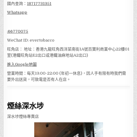
國內查詢：
18717731351
Whatsapp
:
66770075
WeChat ID: evertobacco
旺角店： 地址：香港九龍旺角西洋菜南街1A號百寶利商業中心22樓01
室(港鐵旺角站E2出口或港鐵油麻地站A2出口)
進入Google地圖
營業時間：每天13:00-22:00 (年初一休息)，因人手有限有時我們需
要外出送貨，可致電是否有人在店。
煙絲深水埗
深水埗煙絲專賣店