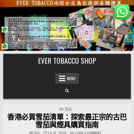
Skip
EVER TOBACCO SHOP
to
content
MENU
POSTED
雪茄
IN
香港必買雪茄清單：探索最正宗的古巴
雪茄與煙具購買指南
ON
SEO
1 4 月, 2025
LEAVE A COMMENT