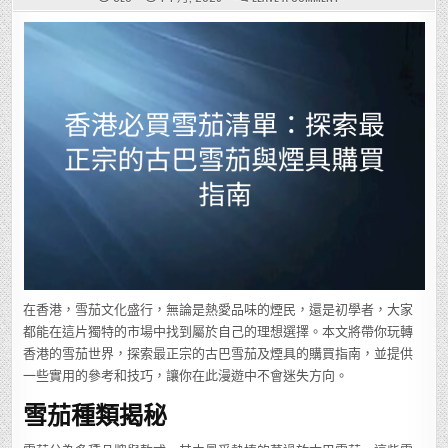
香
港
必
買
雪
茄
清
單：
探
索
最
正
宗
的
古
巴
雪
茄
與
煙
具
購
買
指
南
在香港，雪茄文化盛行，無論是熱愛品味的煙民，還是初學者，大家
都能在這片獨特的市場中找到屬於自己的理想選擇。本文將帶你玩轉
香港的雪茄世界，探索最正宗的古巴雪茄及煙具的購買指南，並提供
一些實用的參考和技巧，讓你在此漫遊中不會迷失方向。
雪茄種類揭秘