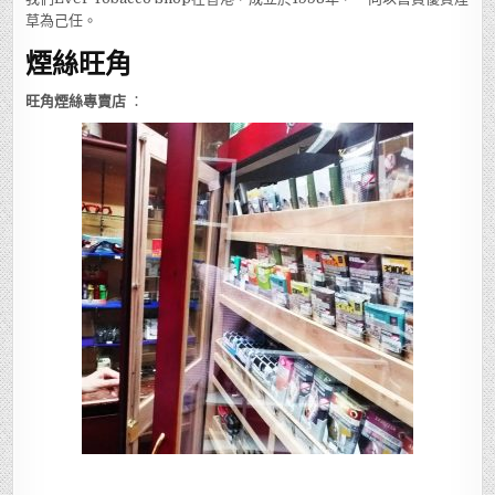
草為己任。
煙絲旺角
旺角煙絲專賣店
：