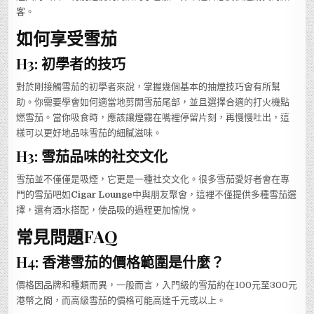
客。
如何享受雪茄
H3: 初學者的技巧
對於剛接觸雪茄的初學者來說，掌握幾個基本的抽煙技巧會有所幫
助。你需要學會如何適當地剪開雪茄尾部，並且選擇合適的打火機點
燃雪茄。當你吸食時，應該讓煙霧在嘴裡停留片刻，再慢慢吐出，這
樣可以更好地品味雪茄的細膩滋味。
H3: 雪茄品味的社交文化
雪茄並不僅僅是吸煙，它更是一種社交文化。很多雪茄愛好者會在專
門的雪茄吧如
Cigar Lounge
中與朋友聚會，這裡不僅提供多種雪茄選
擇，還有酒水搭配，使品吸的過程更加愉悅。
常見問題FAQ
H4: 香港雪茄的價格範圍是什麼？
價格因品牌和種類而異，一般而言，入門級的雪茄約在100元至300元
港幣之間，而高級雪茄的價格可能高達千元或以上。