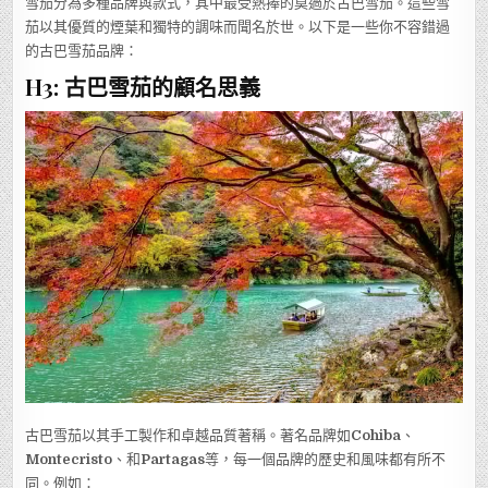
雪茄分為多種品牌與款式，其中最受熱捧的莫過於古巴雪茄。這些雪
茄以其優質的煙葉和獨特的調味而聞名於世。以下是一些你不容錯過
的古巴雪茄品牌：
H3: 古巴雪茄的顧名思義
古巴雪茄以其手工製作和卓越品質著稱。著名品牌如
Cohiba
、
Montecristo
、和
Partagas
等，每一個品牌的歷史和風味都有所不
同。例如：