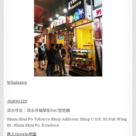
Whatsapp
:
92830129