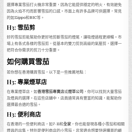
選擇專業雪茄打火機非常重要，因為它能提供穩定的明火，有效避免
因為火焰不均而影響雪茄的口感。市面上有許多品牌可供選擇，常見
的如
Zippo
和
BIC
等。
H3: 雪茄剪
好的雪茄剪能幫助你更好地剪斷雪茄的煙尾，讓吸煙過程更順暢。市
場上有各式各樣的雪茄剪，從基本的雙刀剪到高級的氣壓剪，選擇一
把符合你需求的剪刀十分重要。
如何購買雪茄
若你想在香港購買雪茄，以下是一些推薦地點：
H3: 專業煙草店
在專業煙草店，如
香港雪茄專賣店
或
煙草公司
，你可以找到大量雪茄
及煙具的選擇。在這些店舖中，店員通常具有豐富的知識，能幫助你
選擇最合適的雪茄。
H3: 便利商店
在香港的一些便利商店，如
7-11
和
全家
，你也能發現各種小雪茄和相關
煙具的出售。特別是便利商店的小雪茄，非常適合想要快速購買的顧