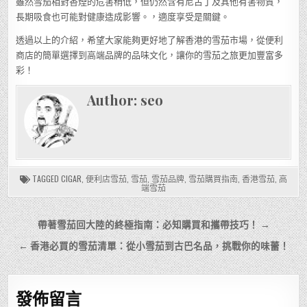
雖然雪茄相對香煙的危害稍低，但仍然含有尼古丁及其他有害物質，
長期吸食也可能對健康造成影響。，適度享受是關鍵。
透過以上的介紹，希望大家能夠更好地了解香港的雪茄市場，從便利
商店的簡單選擇到高端品牌的品味文化，讓你的雪茄之旅更加豐富多
彩！
Author:
seo
TAGGED
CIGAR
,
便利店雪茄
,
雪茄
,
雪茄品牌
,
雪茄購買指南
,
香港雪茄
,
高
端雪茄
文
帶著雪茄回大陸的終極指南：必知購買和攜帶技巧！ →
章
← 香港必買的雪茄清單：從小雪茄到古巴名品，挑戰你的味蕾！
導
覽
發佈留言