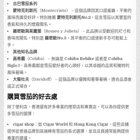
古巴雪茄系列
蒙特克利斯托
（Montecristo） – 這個品牌因其口感複雜、平衡的
風味而廣受好評。特別推薦
蒙特克利斯托No.2
，這支雪茄以其豐富的
香氣和持久的煙霧聞名。
羅密歐與茱麗葉
（Romeo y Julieta） – 此品牌以受歡迎的尺寸和
香味而聞名，特別是
羅密歐No.3
，其平衡的口感使新手亦可輕鬆上
手。
其他知名品牌
高希霸
（Cohiba） – 無論是
Cohiba Behike
或者是
Cohiba
Siglo I
，高希霸都是雪茄愛好者的心頭好，以其卓越的品質和獨特的
風味著稱。
大衛杜夫
（Davidoff） – 這個品牌以優雅和奢華著稱，適合品酒會
或正式場合。
購買雪茄的好去處
除了便利店，香港還有許多專業的煙草店和專賣店，可以為你提供更
多雪茄的選擇：
cigar shop
：如
Cigar World
和
Hong Kong Cigar
，這些店鋪
提供從普通品牌到高端稀有雪茄的各式選擇，並且店員通常能夠提供
專業的建議。