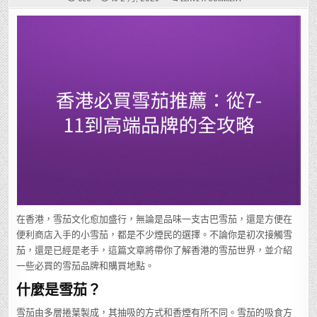
香
港
必
買
雪
茄
推
薦：
從
7-
11
到
高
端
品
牌
的
全
攻
略
在香港，雪茄文化愈加盛行，無論是品味一支古巴雪茄，還是方便在
便利商店入手的小雪茄，都是不少煙民的選擇。不論你是初次接觸雪
茄，還是已經是老手，這篇文章將帶你了解香港的雪茄世界，並介紹
一些必買的雪茄品牌和購買地點。
什麼是雪茄？
雪茄由多層捲葉製成，其抽吸的方式和香煙有所不同。雪茄的吸食方