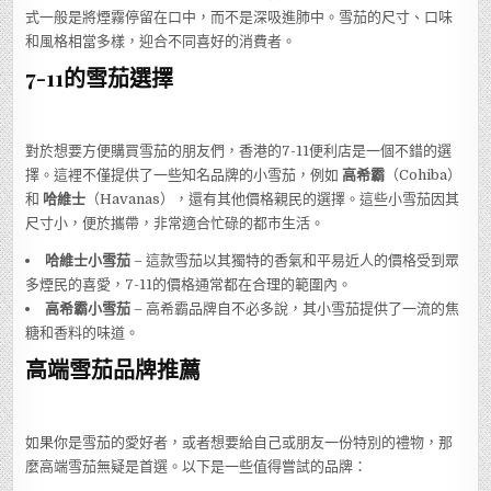
式一般是將煙霧停留在口中，而不是深吸進肺中。雪茄的尺寸、口味
和風格相當多樣，迎合不同喜好的消費者。
7-11的雪茄選擇
對於想要方便購買雪茄的朋友們，香港的7-11便利店是一個不錯的選
擇。這裡不僅提供了一些知名品牌的小雪茄，例如
高希霸
（Cohiba）
和
哈維士
（Havanas），還有其他價格親民的選擇。這些小雪茄因其
尺寸小，便於攜帶，非常適合忙碌的都市生活。
哈維士小雪茄
– 這款雪茄以其獨特的香氣和平易近人的價格受到眾
多煙民的喜愛，7-11的價格通常都在合理的範圍內。
高希霸小雪茄
– 高希霸品牌自不必多說，其小雪茄提供了一流的焦
糖和香料的味道。
高端雪茄品牌推薦
如果你是雪茄的愛好者，或者想要給自己或朋友一份特別的禮物，那
麼高端雪茄無疑是首選。以下是一些值得嘗試的品牌：