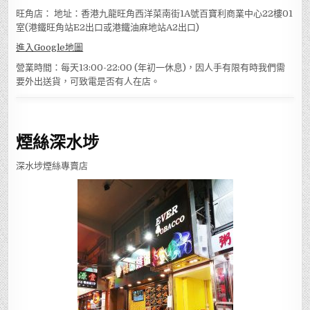
:
66770075
WeChat ID: evertobacco
旺角店： 地址：香港九龍旺角西洋菜南街1A號百寶利商業中心22樓01
室(港鐵旺角站E2出口或港鐵油麻地站A2出口)
進入Google地圖
營業時間：每天13:00-22:00 (年初一休息)，因人手有限有時我們需
要外出送貨，可致電是否有人在店。
煙絲深水埗
深水埗煙絲專賣店