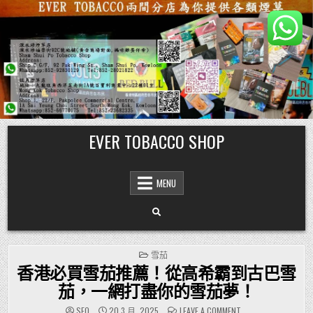
Skip
EVER TOBACCO SHOP
to
content
MENU
POSTED
雪茄
IN
香港必買雪茄推薦！從高希霸到古巴雪
茄，一網打盡你的雪茄夢！
ON
SEO
20 3 月, 2025
LEAVE A COMMENT