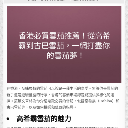
香
港
必
買
雪
茄
推
薦！
從
高
希
霸
到
古
巴
雪
茄，
一
網
打
盡
你
的
雪
茄
夢！
在香港，品味獨特的雪茄可以說是一種生活的享受。無論你是雪茄的
新手還是經驗豐富的行家，香港的雪茄市場總是能提供多樣化的選
擇。這篇文章將為你介紹幾款必買的雪茄，包括高希霸（Cohiba）和
古巴雪茄等，以及如何挑選和購買的指導。
高希霸雪茄的魅力