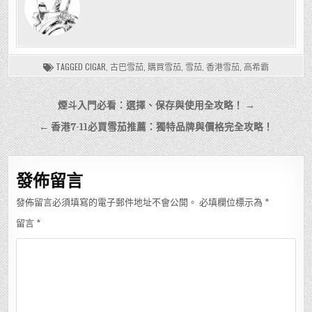
TAGGED
CIGAR
,
古巴雪茄
,
購買雪茄
,
雪茄
,
香港雪茄
,
高希霸
文
煙斗入門必看：選擇、保存與使用全攻略！ →
章
← 香港7-11必買雪茄推薦：獨特品牌與價格完全攻略！
導
覽
發佈留言
發佈留言必須填寫的電子郵件地址不會公開。
必填欄位標示為
*
留言
*